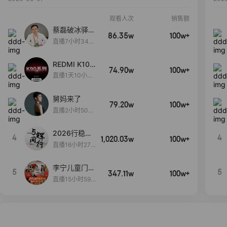
观看人次
销售额
蔡磊破冰驿站
86.35w
100w+
直播间好物分
直播7小时34分
享
3秒
REDMI K100
74.90w
100w+
Pro系列新品
直播1天10小时
手机预约开
32分24秒
启！
舅妈来了
79.20w
100w+
直播2小时50分
53秒
2026行稳致
4
4
1,020.03w
100w+
远
直播16小时27
分18秒
李宁儿童门店
5
5
347.11w
100w+
爆款赤兔8pr
直播15小时59
o终于有货
分52秒
了，全网销冠
刷新历史底价