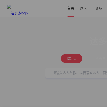
首页
达人
商品
达多
搜达人
搜商品