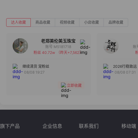
达人收藏
商品收藏
视频收藏
小店收藏
品牌收藏
老郑美伦美玉珠宝
账号 M5181718
粉丝 40.72w
（昨天+7,562）
粉
备注
分组
继续清货 宠粉丝
2026行稳致远
08/08 19:27
08/08 07:31
收藏
立即收藏
旗下产品
企业信息
联系我们
移动端