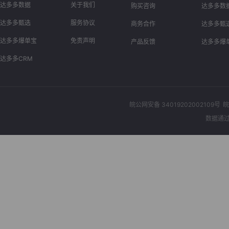
达多多数据
关于我们
购买咨询
达多多数
达多多甄选
服务协议
商务合作
达多多甄
达多多爆单宝
免责声明
产品反馈
达多多爆
达多多CRM
皖公网安备 34019202002109号
皖
数据通