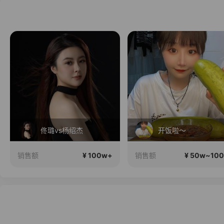
佟璐vs杨绍杰
开饭啦～
¥ 100w+
¥ 50w~10
销售额
销售额