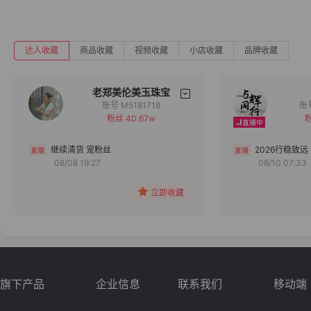
达人收藏
商品收藏
视频收藏
小店收藏
品牌收藏
老郑美伦美玉珠宝
账号 M5181718
粉丝 40.67w
粉
备注
分组
继续清货 宠粉丝
2026行稳致远
08/08 19:27
08/10 07:33
收藏
立即收藏
旗下产品
企业信息
联系我们
移动端