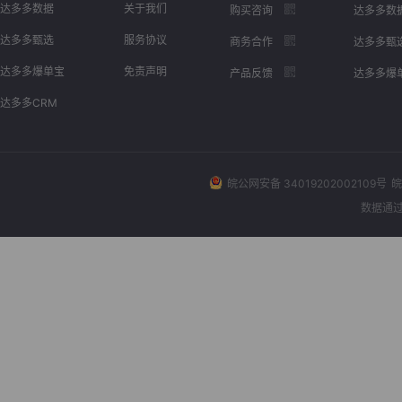
达多多数据
关于我们
购买咨询
达多多数
达多多甄选
服务协议
商务合作
达多多甄
达多多爆单宝
免责声明
产品反馈
达多多爆
达多多CRM
皖公网安备 34019202002109号
皖
数据通