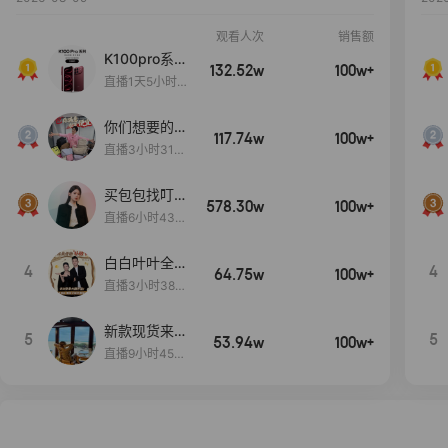
观看人次
销售额
K100pro系列
132.52w
100w+
新品预约中~
直播1天5小时1
3分46秒
你们想要的
117.74w
100w+
包！终于来
直播3小时31分
了！包你满
30秒
意！
买包包找叮
578.30w
100w+
当,一折购！
直播6小时43分
2秒
白白叶叶全品
4
4
64.75w
100w+
类好物补贴节
直播3小时38分
~
57秒
新款现货来了
5
5
53.94w
100w+
～
直播9小时45分
2秒