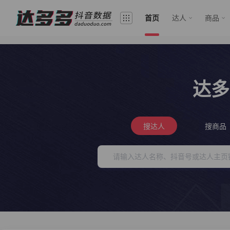
首页
达人
商品
达多
搜达人
搜商品