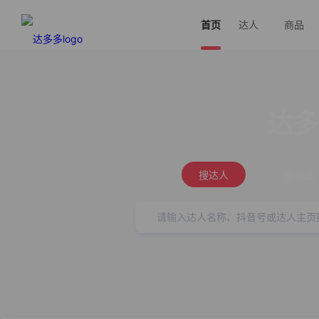
首页
达人
商品
达多
搜达人
搜商品