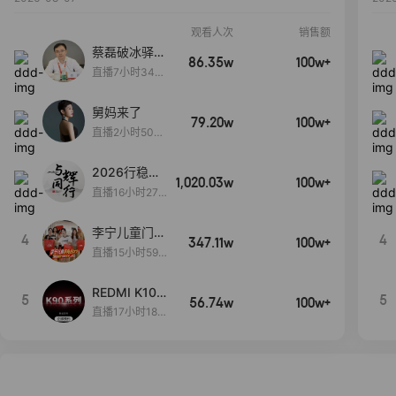
观看人次
销售额
蔡磊破冰驿站
86.35w
100w+
直播间好物分
直播7小时34分
享
3秒
舅妈来了
79.20w
100w+
直播2小时50分
53秒
2026行稳致
1,020.03w
100w+
远
直播16小时27
分18秒
李宁儿童门店
4
4
347.11w
100w+
爆款赤兔8pr
直播15小时59
o终于有货
分52秒
了，全网销冠
REDMI K100
5
5
刷新历史底价
56.74w
100w+
Pro系列新品
直播17小时18
手机预约开
分27秒
启！