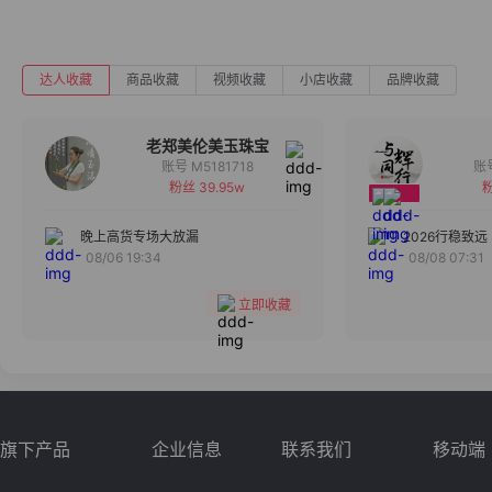
达人收藏
商品收藏
视频收藏
小店收藏
品牌收藏
老郑美伦美玉珠宝
账号 M5181718
粉丝 39.95w
粉
备注
分组
晚上高货专场大放漏
2026行稳致远
08/06 19:34
08/08 07:31
收藏
立即收藏
旗下产品
企业信息
联系我们
移动端