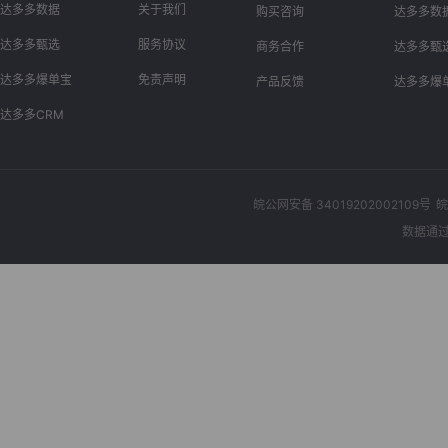
达多多数据
关于我们
购买咨询
达多多数
达多多甄选
服务协议
商务合作
达多多甄
达多多爆单宝
免责声明
产品反馈
达多多爆
达多多CRM
皖公网安备 34019202002109号
皖
数据通