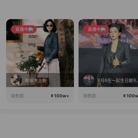
直播中
直播中
秋装大上新
8月
¥ 100w+
¥ 100
销售额
销售额