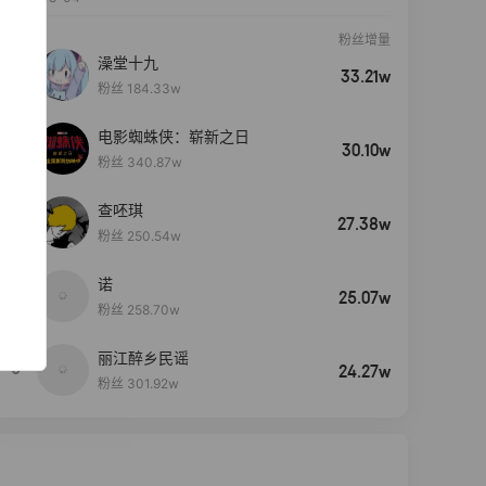
粉丝增量
澡堂十九
33.21w
粉丝 184.33w
电影蜘蛛侠：崭新之日
30.10w
粉丝 340.87w
查呸琪
27.38w
粉丝 250.54w
诺
4
25.07w
粉丝 258.70w
丽江醉乡民谣
5
24.27w
粉丝 301.92w