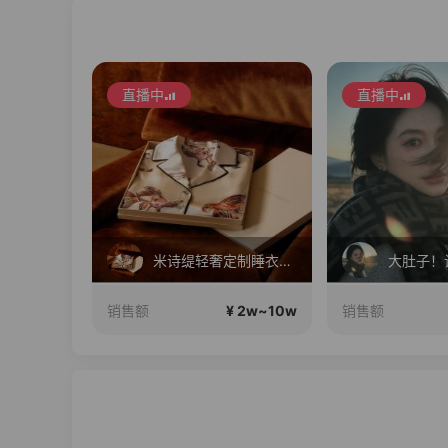
直播中
直播中
网假发
米诗缇轻奢定制睡衣家居服正在直播
 2w~10w
¥ 2w~10w
销售额
销售额