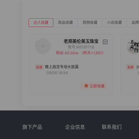
达人收藏
商品收藏
视频收藏
小店收藏
品牌
老郑美伦美玉珠宝
账号 M5181718
粉丝 40.00w
（昨天+1,651）
备注
分组
晚上高货专场大放漏
08/06 19:34
收藏
立即收藏
旗下产品
企业信息
联系我们