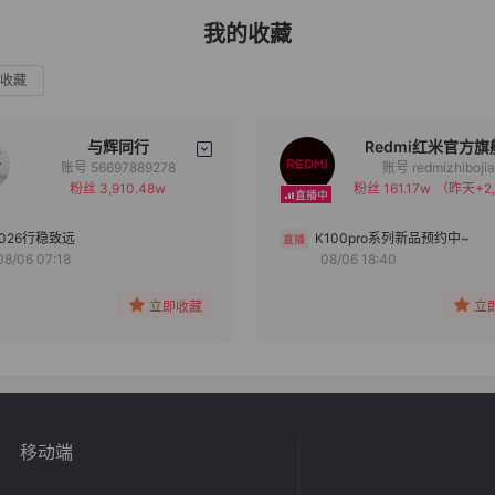
我的收藏
收藏
与辉同行
Redmi红米官方旗
账号 56697889278
账号 redmizhiboji
粉丝 3,910.48w
粉丝 161.17w
（昨天+2,
备注
备注
分组
分组
2026行稳致远
K100pro系列新品预约中~
08/06 07:18
08/06 18:40
收藏
收藏
立即收藏
立
移动端