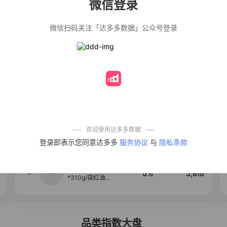
微信登录
佣金
热推达人
微信扫码关注「达多多数据」公众号登录
【净浮生】油污
28%
5,199
净厨房油烟机去
重油污去油王污
渍清洁剂油烟净
清洗剂
公仔牌顽渍净洗
20%
5,177
衣粉轻松搓洗去
污渍除菌除螨3倍
洁净去渍家用去
黄
【75只装】手提
50%
4,303
式垃圾袋子穿绳
加厚家用宿舍塑
料袋厨房抽绳式
欢迎使用达多多数据
垃圾袋
一品欢【10包鲜
4
10%
4,286
登录即表示您同意达多多
服务协议
与
隐私条款
凉皮】红油麻酱
鲜凉皮现做现发
免煮开袋即食劲
道爽口
麦醉侠 湿凉皮7袋
5
5%
3,816
*310g/袋红油麻
酱凉皮开袋即食
现做现发
品类指数大盘