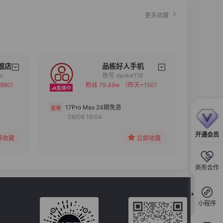
更多收藏
舰店
品栋好人手机
an
账号 danke116
980）
粉丝 79.49w
（昨天+150）
备注
分组
17Pro Max 24期免息
08/06 16:04
收藏
开通会员
即收藏
立即收藏
商务合作
小程序