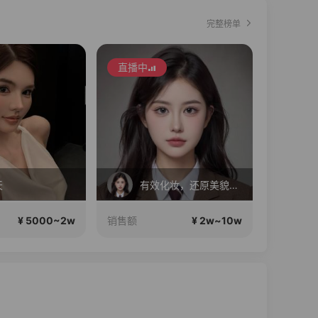
完整榜单
直播中
直播中
天
有效化妆，还原美貌，公主请进
重
¥ 5000~2w
¥ 2w~10w
销售额
销售额