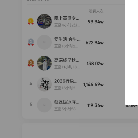
观看人次
销售额
晚上高货专场
99.94w
100w+
大放漏
直播4小时2分5
8秒
爱生活 会生
622.94w
100w+
活
直播16小时24
分31秒
高端线早秋现
138.02w
100w+
货首发
直播11小时18分
50秒
2026行稳致
4
1,146.69w
100w+
远
直播16小时20
分34秒
蔡磊破冰驿站
5
119.36w
100w+
直播间好物分
直播5小时58分
享
23秒