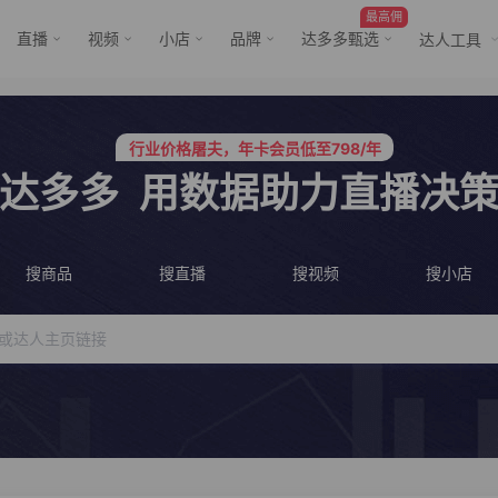
最高佣
直播
视频
小店
品牌
达多多甄选
达人工具
服务三只羊、董先生等行业头部客户
行业价格屠夫，年卡会员低至798/年
服务三只羊、董先生等行业头部客户
行业价格屠夫，年卡会员低至798/年
达多多
用数据助力直播决
搜商品
搜直播
搜视频
搜小店