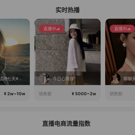
实时热播
直播中
直播中
大肚子！试用七天#宝妈，上班族腰带
今日心情佳！
聊聊
¥ 2w~10w
¥ 5000~2w
销售额
销售额
直播电商流量指数