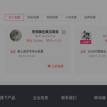
达人收藏
商品收藏
视频收藏
小店收藏
品牌收藏
老郑美伦美玉珠宝
账号 M5181718
粉丝 39.99w
（昨天+1,112）
粉
备注
分组
晚上高货专场大放漏
2026行稳致远
08/06 19:34
08/07 07:06
收藏
立即收藏
旗下产品
企业信息
联系我们
移动端