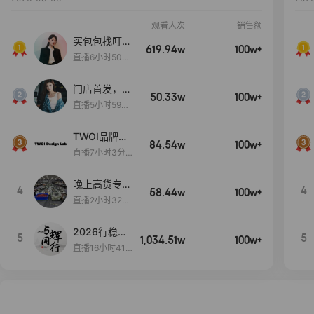
观看人次
销售额
买包包找叮
619.94w
100w+
当,一折购！
直播6小时50分
17秒
门店首发，秋
50.33w
100w+
款大上新！！
直播5小时59分
26秒
TWOI品牌直
84.54w
100w+
播间新款上
直播7小时3分5
新！！！
9秒
晚上高货专场
4
4
58.44w
100w+
大放漏
直播2小时32分
42秒
2026行稳致
5
5
1,034.51w
100w+
远
直播16小时41
分3秒