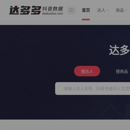
首页
达人
商品
达多
搜达人
搜商品