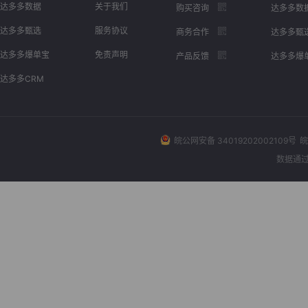
达多多数据
关于我们
购买咨询
达多多数
达多多甄选
服务协议
商务合作
达多多甄
达多多爆单宝
免责声明
产品反馈
达多多爆
达多多CRM
皖公网安备 34019202002109号
皖
数据通