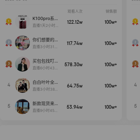
观看人次
销售额
K100pro系列
122.12w
100w+
新品预约中~
直播1天2小时4
8分59秒
你们想要的
117.74w
100w+
包！终于来
直播3小时31分
了！包你满
30秒
意！
买包包找叮
578.30w
100w+
当,一折购！
直播6小时43分
2秒
白白叶叶全品
4
4
64.75w
100w+
类好物补贴节
直播3小时38分
~
57秒
新款现货来了
5
5
53.94w
100w+
～
直播9小时45分
2秒