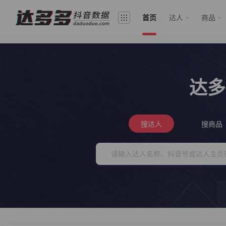
首页
达人
商品
达多
搜达人
搜商品