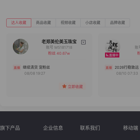
达人收藏
商品收藏
视频收藏
小店收藏
品牌收藏
老郑美伦美玉珠宝
账号 M5181718
粉丝 40.67w
粉
备注
分组
继续清货 宠粉丝
2026行稳致远
08/08 19:27
08/10 07:33
收藏
立即收藏
旗下产品
企业信息
联系我们
移动端