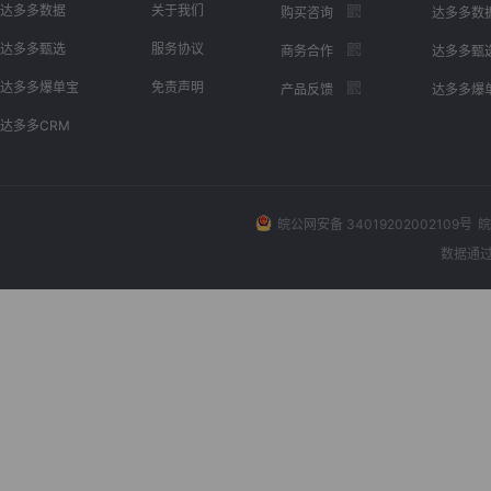
达多多数据
关于我们
购买咨询
达多多数
达多多甄选
服务协议
商务合作
达多多甄
达多多爆单宝
免责声明
产品反馈
达多多爆
达多多CRM
皖公网安备 34019202002109号
皖
数据通