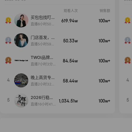
观看人次
销售额
买包包找叮
619.94w
100w+
当,一折购！
直播6小时50分
17秒
门店首发，秋
50.33w
100w+
款大上新！！
直播5小时59分
26秒
TWOI品牌直
84.54w
100w+
播间新款上
直播7小时3分5
新！！！
9秒
晚上高货专场
4
4
58.44w
100w+
大放漏
直播2小时32分
42秒
2026行稳致
5
5
1,034.51w
100w+
远
直播16小时41
分3秒