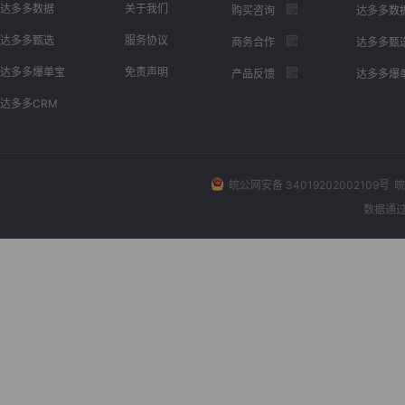
达多多数据
关于我们
购买咨询
达多多数
达多多甄选
服务协议
商务合作
达多多甄
达多多爆单宝
免责声明
产品反馈
达多多爆
达多多CRM
皖公网安备 34019202002109号
皖
数据通