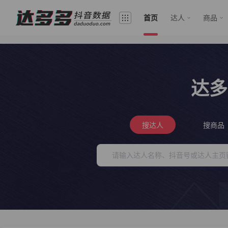
首页
达人
商品
达多
搜达人
搜商品