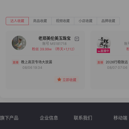
达人收藏
商品收藏
视频收藏
小店收藏
品牌收藏
老郑美伦美玉珠宝
账号 M5181718
粉丝 39.99w
（昨天+1,112）
粉
备注
分组
晚上高货专场大放漏
2026行稳致远
08/06 19:34
08/07 07:06
收藏
立即收藏
旗下产品
企业信息
联系我们
移动端