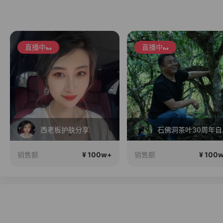
直播中
直播中
西老板护肤分享
石佛
¥ 100w+
¥ 100
销售额
销售额