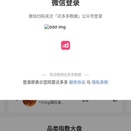
微信登录
佣金
热推达人
微信扫码关注「达多多数据」公众号登录
法式气质温柔风
12%
139
荷叶边长袖衬衫
女设计感小众秋
季大码mm宽松上
衣潮
公仔牌顽渍净洗
20%
138
衣粉轻松搓洗去
污渍除菌除螨3倍
洁净去渍家用去
黄
防盗刷金属卡包
50%
100
男士不锈钢卡片
包女式防消磁小
巧卡盒卡套
欢迎使用达多多数据
【试吃两包】松
4
40%
95
登录即表示您同意达多多
服务协议
与
隐私条款
茸红烧酱汁红烧
肉大棒骨红烧排
骨调味酱D
麦醉侠 湿凉皮7袋
5
5%
87
*310g/袋红油麻
酱凉皮开袋即食
现做现发
品类指数大盘