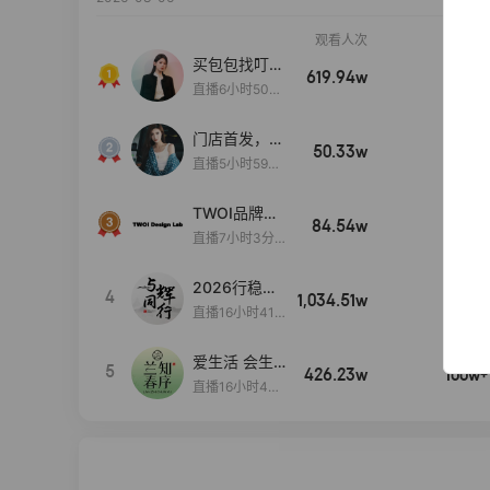
观看人次
销售额
买包包找叮
619.94w
100w+
当,一折购！
直播6小时50分
17秒
门店首发，秋
50.33w
100w+
款大上新！！
直播5小时59分
26秒
TWOI品牌直
84.54w
100w+
播间新款上
直播7小时3分5
新！！！
9秒
2026行稳致
4
1,034.51w
100w+
远
直播16小时41
分3秒
爱生活 会生
5
426.23w
100w+
活
直播16小时45
分48秒