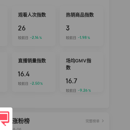
观看人次指数
热销商品指数
26
3
-2.14
-1.98
较前日
较前日
%
%
直播销量指数
场均GMV指
数
16.4
16.7
-2.50
较前日
%
-9.26
较前日
%
达人涨粉榜
完整榜单
2026-08-06