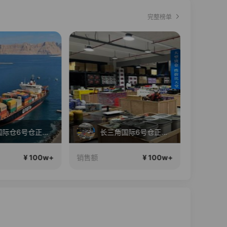
完整榜单
直播中
珠江国际仓6号仓正在直播
长三角国际6号仓正在直播
新
¥ 100w+
¥ 100w+
销售额
销售额