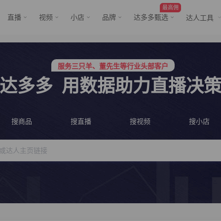
最高佣
直播
视频
小店
品牌
达多多甄选
达人工具
服务三只羊、董先生等行业头部客户
行业价格屠夫，年卡会员低至798/年
服务三只羊、董先生等行业头部客户
行业价格屠夫，年卡会员低至798/年
达多多
用数据助力直播决
搜商品
搜直播
搜视频
搜小店