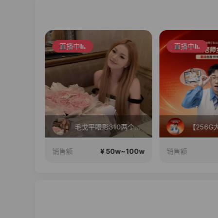
直播中
直播中
分享
毛戈平眼影310两个正装！
0w~100w
¥ 50w~100w
销售额
销售额