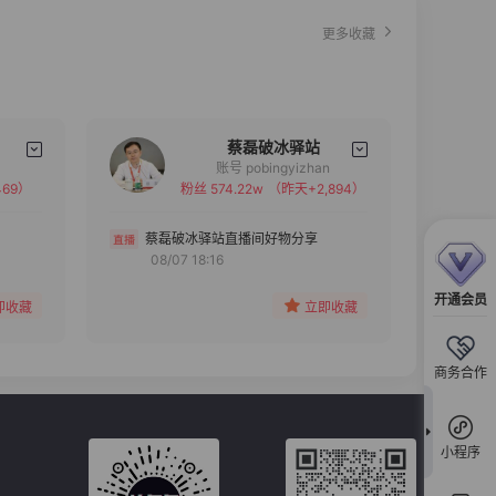
更多收藏
蔡磊破冰驿站
账号 pobingyizhan
69）
粉丝 574.22w
（昨天+2,894）
备注
分组
蔡磊破冰驿站直播间好物分享
08/07 18:16
收藏
开通会员
即收藏
立即收藏
商务合作
小程序