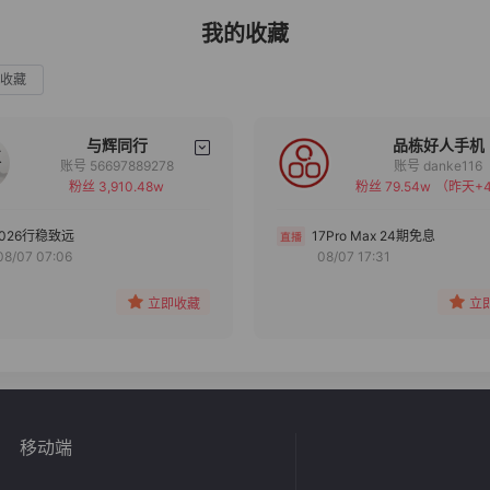
我的收藏
收藏
与辉同行
品栋好人手机
账号 56697889278
账号 danke116
粉丝 3,910.48w
粉丝 79.54w
（昨天+4
备注
备注
分组
分组
2026行稳致远
17Pro Max 24期免息
08/07 07:06
08/07 17:31
收藏
收藏
立即收藏
立
移动端