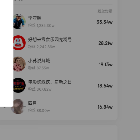
粉丝增量
李亚鹏
33.34w
粉丝 1,285.30w
好想来零食乐园宠粉号
28.21w
粉丝 2,242.86w
小苏说拜城
19.13w
粉丝 87.55w
电影蜘蛛侠：崭新之日
4
18.54w
粉丝 367.82w
四月
5
16.84w
粉丝 88.00w