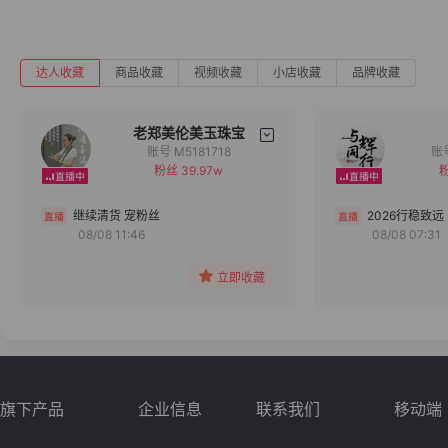
达人收藏
商品收藏
视频收藏
小店收藏
品牌收藏
老郑美伦美玉珠宝
账号 M5181718
粉丝 39.97w
粉
备注
分组
继续清货 宠粉丝
2026行稳致远
08/08 11:46
08/08 07:31
收藏
立即收藏
旗下产品
企业信息
联系我们
移动端