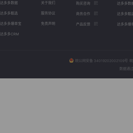
达多多数据
关于我们
购买咨询
达多多数
达多多甄选
服务协议
商务合作
达多多甄
达多多爆单宝
免责声明
产品反馈
达多多爆
达多多CRM
皖公网安备 34019202002109号
皖
数据通