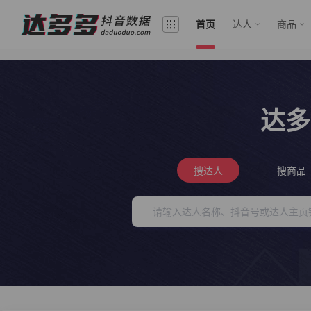
首页
达人
商品
达多
搜达人
搜商品