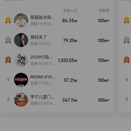
观看人次
销售额
蔡磊破冰驿站
86.35w
100w+
直播间好物分
直播7小时34分
享
3秒
舅妈来了
79.20w
100w+
直播2小时50分
53秒
2026行稳致
1,020.03w
100w+
远
直播16小时27
分18秒
REDMI K100
4
4
57.21w
100w+
Pro系列新品
直播17小时36
手机预约开
分55秒
启！
李宁儿童门店
5
5
347.11w
100w+
爆款赤兔8pr
直播15小时59
o终于有货
分52秒
了，全网销冠
刷新历史底价