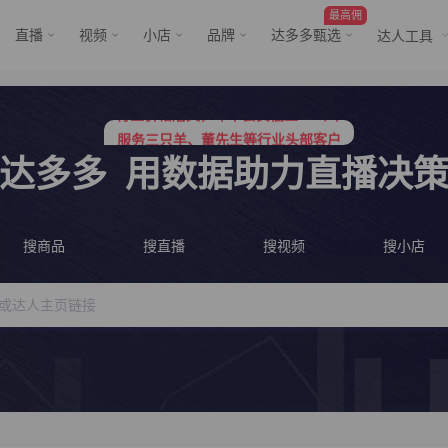
最高佣
直播
视频
小店
品牌
达多多甄选
达人工具
服务三只羊、董先生等行业头部客户
行业价格屠夫，年卡会员低至798/年
服务三只羊、董先生等行业头部客户
行业价格屠夫，年卡会员低至798/年
达多多
用数据助力直播决
搜商品
搜直播
搜视频
搜小店