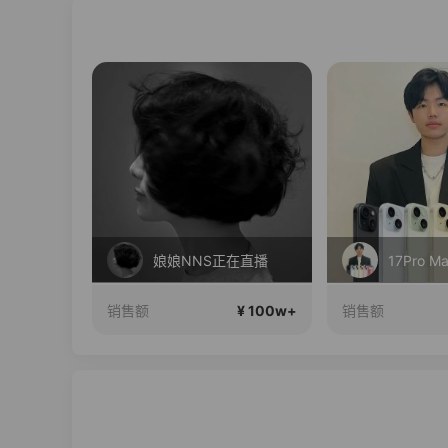
李宁儿童门店爆款赤兔8pro终于有货了，全网销冠刷新历史底价
娘娘NNS正在直播
17Pro 
¥ 100w+
¥ 100w+
销售额
销售额