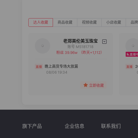
达人收藏
商品收藏
视频收藏
小店收藏
品牌
老郑美伦美玉珠宝
账号 M5181718
粉丝 39.96w
（昨天+1,112）
备注
分组
晚上高货专场大放漏
08/06 19:34
收藏
立即收藏
旗下产品
企业信息
联系我们