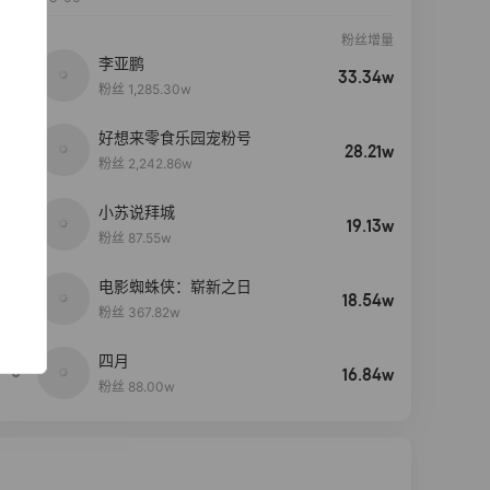
粉丝增量
李亚鹏
33.34w
粉丝 1,285.30w
好想来零食乐园宠粉号
28.21w
粉丝 2,242.86w
小苏说拜城
19.13w
粉丝 87.55w
电影蜘蛛侠：崭新之日
4
18.54w
粉丝 367.82w
四月
5
16.84w
粉丝 88.00w