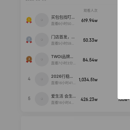
观看人次
销售额
买包包找叮
619.94w
100w+
当,一折购！
直播6小时50分
17秒
门店首发，秋
50.33w
100w+
款大上新！！
直播5小时59分
26秒
TWOI品牌直
84.54w
100w+
播间新款上
直播7小时3分5
新！！！
9秒
2026行稳致
4
1,034.51w
100w+
远
直播16小时41
分3秒
爱生活 会生
5
426.23w
100w+
活
直播16小时45
分48秒