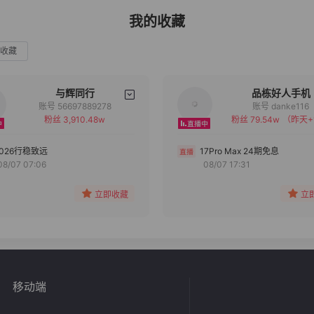
我的收藏
收藏
与辉同行
品栋好人手机
账号 56697889278
账号 danke116
粉丝 3,910.48w
粉丝 79.54w
（昨天+
备注
备注
分组
分组
2026行稳致远
17Pro Max 24期免息
08/07 07:06
08/07 17:31
收藏
收藏
立即收藏
立
移动端