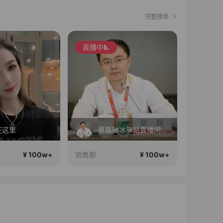
完整榜单
直播中
直播中
在这里
蔡磊破冰驿站直播间好物分享
舅
¥ 100w+
¥ 100w+
销售额
销售额