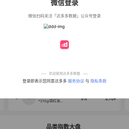
微信登录
佣金
热推达人
微信扫码关注「达多多数据」公众号登录
【净浮生】油污
28%
5,271
净厨房油烟机去
重油污去油王污
渍清洁剂油烟净
清洗剂
公仔牌顽渍净洗
20%
5,149
衣粉轻松搓洗去
污渍除菌除螨3倍
洁净去渍家用去
黄
一品欢【10包鲜
10%
4,321
凉皮】红油麻酱
鲜凉皮现做现发
免煮开袋即食劲
欢迎使用达多多数据
道爽口
艾草抽绳式免撕
4
50%
4,154
登录即表示您同意达多多
服务协议
与
隐私条款
垃圾袋大号特厚
自动收口厨房家
用宿舍不脏手实
惠装
麦醉侠 湿凉皮7袋
5
5%
3,709
*310g/袋红油麻
酱凉皮开袋即食
现做现发
品类指数大盘