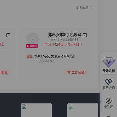
更多收藏
郑州小郑姐手机数码
账号 61403362138
16）
粉丝 49.95w
（昨天+121）
备注
分组
苹果17系列 免息活动开始啦！
08/07 06:37
收藏
开通会员
即收藏
立即收藏
商务合作
小程序