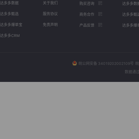
达多多数据
关于我们
购买咨询
达多多数
达多多甄选
服务协议
商务合作
达多多甄
达多多爆单宝
免责声明
产品反馈
达多多爆
达多多CRM
皖公网安备 34019202002109号
皖
数据通