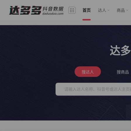
首页
达人
商品
达多
搜达人
搜商品