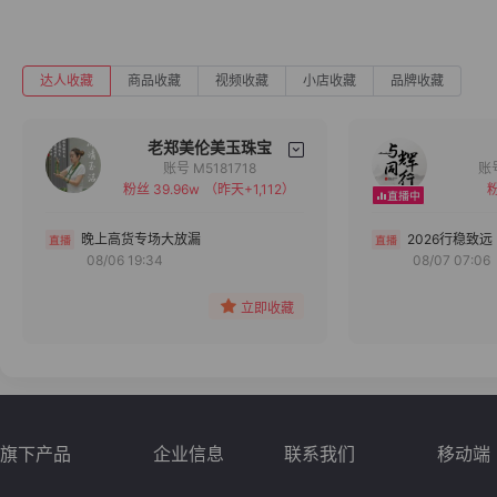
达人收藏
商品收藏
视频收藏
小店收藏
品牌收藏
老郑美伦美玉珠宝
账号 M5181718
粉丝 39.96w
（昨天+1,112）
粉
备注
分组
晚上高货专场大放漏
2026行稳致远
08/06 19:34
08/07 07:06
收藏
立即收藏
旗下产品
企业信息
联系我们
移动端