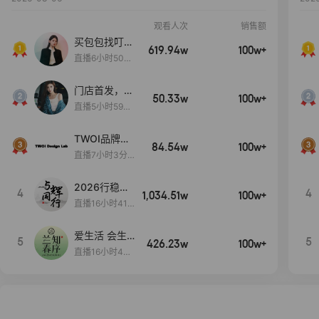
观看人次
销售额
买包包找叮
619.94w
100w+
当,一折购！
直播6小时50分
17秒
门店首发，秋
50.33w
100w+
款大上新！！
直播5小时59分
26秒
TWOI品牌直
84.54w
100w+
播间新款上
直播7小时3分5
新！！！
9秒
2026行稳致
4
4
1,034.51w
100w+
远
直播16小时41
分3秒
爱生活 会生
5
5
426.23w
100w+
活
直播16小时45
分48秒