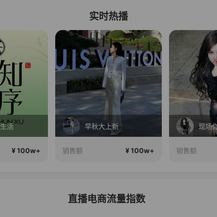
实时热播
会生活
早秋大上新
现场
¥ 100w+
¥ 100w+
销售额
销售额
直播电商流量指数