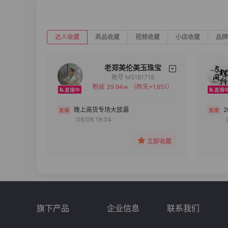
达人收藏
商品收藏
视频收藏
小店收藏
品牌
老郑美伦美玉珠宝
账号 M5181718
粉丝 39.94w
（昨天+1,651）
备注
分组
晚上高货专场大放漏
08/06 19:34
收藏
立即收藏
旗下产品
企业信息
联系我们