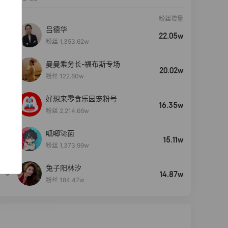
粉丝增量
吕德华
22.05w
粉丝 1,353.62w
曼曼乘务长-福布斯专场
20.02w
粉丝 122.60w
好想来零食乐园宠粉号
16.35w
粉丝 2,214.66w
呱唧🚀菌
4
15.11w
粉丝 1,373.99w
兔子阳林汐
5
14.87w
粉丝 184.47w