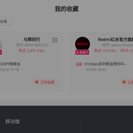
我的收藏
收藏
与辉同行
Redmi红米官方旗
账号 56697889278
账号 redmizhiboji
粉丝 3,910.48w
粉丝 161.03w
（昨天+2
备注
备注
分组
分组
2026行稳致远
K100pro系列新品预约中~
08/06 07:18
08/06 18:40
收藏
收藏
立即收藏
立
移动端