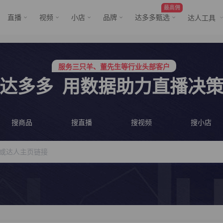
最高佣
直播
视频
小店
品牌
达多多甄选
达人工具
服务三只羊、董先生等行业头部客户
行业价格屠夫，年卡会员低至798/年
服务三只羊、董先生等行业头部客户
达多多
用数据助力直播决
行业价格屠夫，年卡会员低至798/年
搜商品
搜直播
搜视频
搜小店