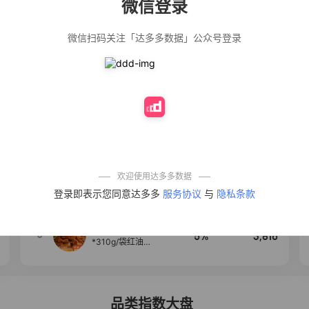
微信登录
佣金
热推达人
微信扫码关注「达多多数据」公众号登录
【净浮生】油污
28%
5,199
净厨房油烟机去
重油污去油王污
渍清洁剂油烟净
清洗剂
公仔牌顽渍净洗
20%
5,177
衣粉轻松搓洗去
污渍除菌除螨3倍
洁净去渍家用去
黄
【75只装】手提
50%
4,303
式垃圾袋子穿绳
加厚家用宿舍塑
料袋厨房抽绳式
欢迎使用达多多数据
垃圾袋
一品欢【10包鲜
4
10%
4,286
登录即表示您同意达多多
服务协议
与
隐私条款
凉皮】红油麻酱
鲜凉皮现做现发
免煮开袋即食劲
道爽口
麦醉侠 湿凉皮7袋
5
5%
3,816
*310g/袋红油麻
酱凉皮开袋即食
现做现发
品类指数大盘