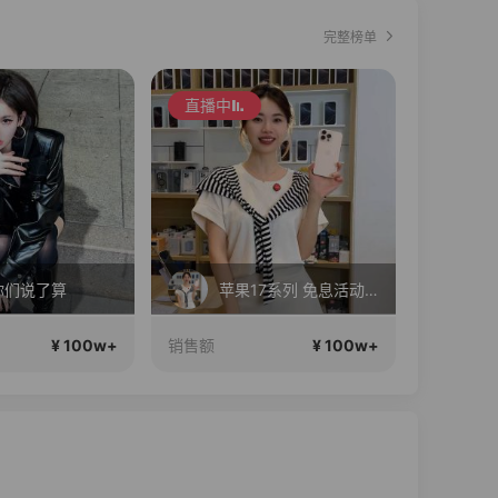
完整榜单
直播中
直播中
你们说了算
苹果17系列 免息活动开始啦！
进
¥ 100w+
¥ 100w+
销售额
销售额