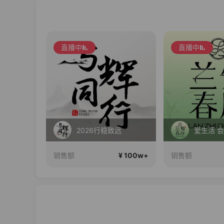
春晓·全球好物·831正在直播
直播中
直播中
¥ 100w+
2026行稳致远
爱生活 
¥ 100w+
销售额
销售额