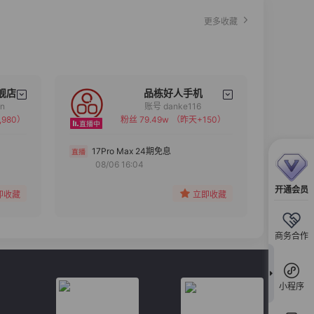
更多收藏
舰店
品栋好人手机
an
账号 danke116
,980）
粉丝 79.49w
（昨天+150）
备注
分组
17Pro Max 24期免息
08/06 16:04
收藏
开通会员
即收藏
立即收藏
商务合作
小程序