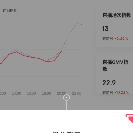
直播场次指数
13
+3.33
较前日
%
直播GMV指
数
22.9
+10.23
较前日
%
抖音热推商品
完整榜单
2026-08-05