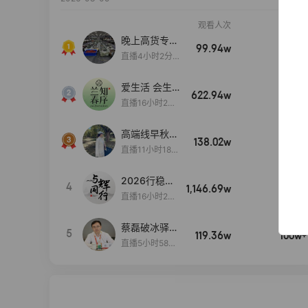
观看人次
销售额
晚上高货专场
99.94w
100w+
大放漏
直播4小时2分5
8秒
爱生活 会生
622.94w
100w+
活
直播16小时24
分31秒
高端线早秋现
138.02w
100w+
货首发
直播11小时18分
50秒
2026行稳致
4
1,146.69w
100w+
远
直播16小时20
分34秒
蔡磊破冰驿站
5
119.36w
100w+
直播间好物分
直播5小时58分
享
23秒