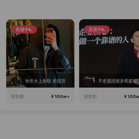
直播中
直播中
秋冬大上新啦 抢现货
不老基因很多明星都在用
¥ 100w+
¥ 100
销售额
销售额