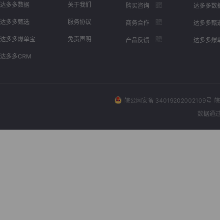
达多多数据
关于我们
购买咨询
达多多数
达多多甄选
服务协议
商务合作
达多多甄
达多多爆单宝
免责声明
产品反馈
达多多爆
达多多CRM
皖公网安备 34019202002109号
皖
数据通