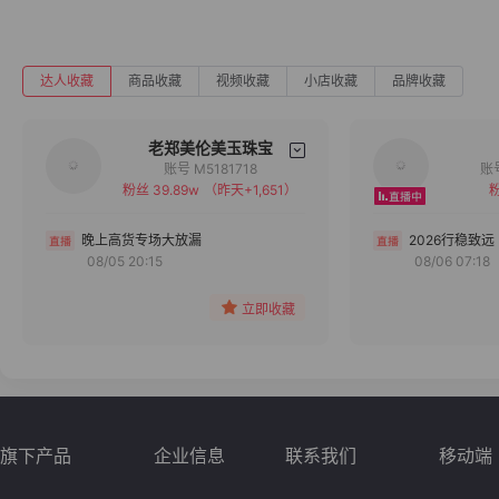
达人收藏
商品收藏
视频收藏
小店收藏
品牌收藏
老郑美伦美玉珠宝
账号 M5181718
粉丝 39.89w
（昨天+1,651）
粉
备注
分组
晚上高货专场大放漏
2026行稳致远
08/05 20:15
08/06 07:18
收藏
立即收藏
旗下产品
企业信息
联系我们
移动端