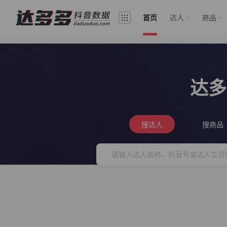
首页
达人
商品
达多
搜达人
搜商品