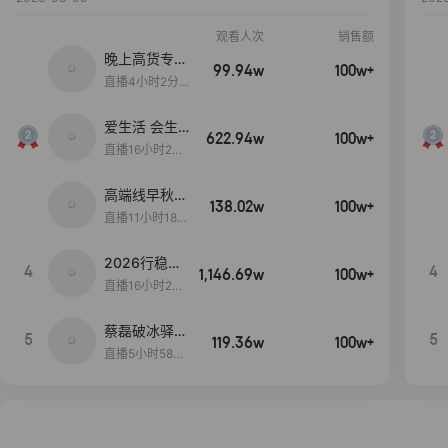
观看人次
销售额
晚上高货专场
99.94w
100w+
大放漏
直播4小时2分5
8秒
爱生活 会生
622.94w
100w+
活
直播16小时24
分31秒
高端线早秋现
138.02w
100w+
货首发
直播11小时18分
50秒
2026行稳致
4
4
1,146.69w
100w+
远
直播16小时20
分34秒
蔡磊破冰驿站
5
5
119.36w
100w+
直播间好物分
直播5小时58分
享
23秒