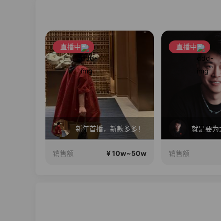
直播中
直播中
暑期狂欢！温博士重磅福利机制 ! 明星同款套装!限时狂欢！
新年首播，新款多多！
0w~100w
¥ 10w~50w
销售额
销售额