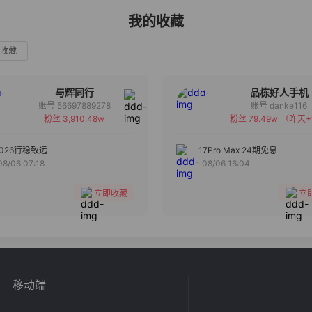
我的收藏
收藏
与辉同行
品栋好人手机
账号 56697889278
账号 danke116
粉丝 3,910.48w
粉丝 79.49w
（昨天+
备注
备注
分组
分组
2026行稳致远
17Pro Max 24期免息
08/06 07:18
08/06 16:04
收藏
收藏
立即收藏
立
移动端