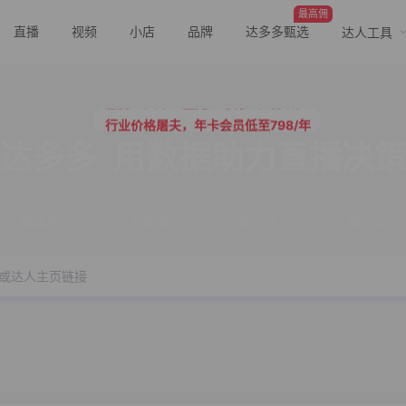
最高佣
直播
视频
小店
品牌
达多多甄选
达人工具
行业价格屠夫，年卡会员低至798/年
服务三只羊、董先生等行业头部客户
行业价格屠夫，年卡会员低至798/年
服务三只羊、董先生等行业头部客户
达多多
用数据助力直播决
搜商品
搜直播
搜视频
搜小店