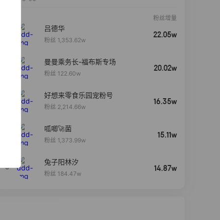
粉丝增量
吕德华
22.05w
粉丝 1,353.62w
曼曼乘务长-福布斯专场
20.02w
粉丝 122.60w
好想来零食乐园宠粉号
16.35w
粉丝 2,214.66w
呱唧🚀菌
4
15.11w
粉丝 1,373.99w
兔子阳林汐
5
14.87w
粉丝 184.47w