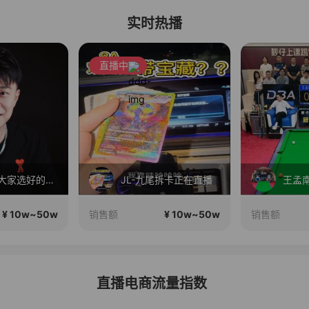
实时热播
直播中
就是要为大家选好的产品！做好的价格，不随波逐流！加油！
JL-九尾拆卡正在直播
王孟南
¥ 10w~50w
¥ 10w~50w
销售额
销售额
直播电商流量指数