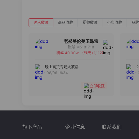
达人收藏
商品收藏
视频收藏
小店收藏
品牌
老郑美伦美玉珠宝
账号 M5181718
粉丝 40.00w
（昨天+1,112）
备注
分组
晚上高货专场大放漏
08/06 19:34
收藏
立即收藏
旗下产品
企业信息
联系我们