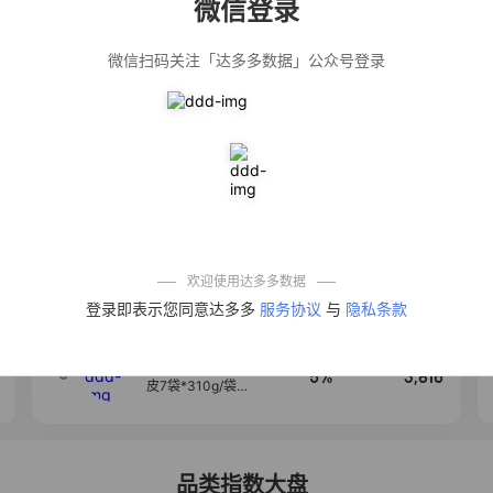
微信登录
佣金
热推达人
微信扫码关注「达多多数据」公众号登录
【净浮生】油污
28%
5,199
净厨房油烟机去
重油污去油王污
渍清洁剂油烟净
清洗剂
公仔牌顽渍净洗
20%
5,177
衣粉轻松搓洗去
污渍除菌除螨3倍
洁净去渍家用去
黄
【75只装】手提
50%
4,303
式垃圾袋子穿绳
加厚家用宿舍塑
料袋厨房抽绳式
欢迎使用达多多数据
垃圾袋
一品欢【10包鲜
4
10%
4,286
登录即表示您同意达多多
服务协议
与
隐私条款
凉皮】红油麻酱
鲜凉皮现做现发
免煮开袋即食劲
道爽口
【麦醉侠】湿凉
5
5%
3,816
皮7袋*310g/袋红
油麻酱凉皮开袋
即食速食现做现
发
品类指数大盘