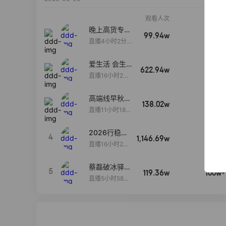
观看人次
销售额
晚上高货专场
99.94w
100w+
大放漏
直播4小时2分5
8秒
爱生活 会生
622.94w
100w+
活
直播16小时24
分31秒
高端线早秋现
138.02w
100w+
货首发
直播11小时18分
50秒
2026行稳致
4
1,146.69w
100w+
远
直播16小时20
分34秒
蔡磊破冰驿站
5
119.36w
100w+
直播间好物分
直播5小时58分
享
23秒