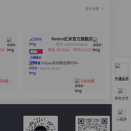
更多收藏
Redmi红米官方旗舰店
账号 redmizhibojian
16）
粉丝 161.20w
（昨天+2,727）
备注
分组
K100pro系列新品预约中~
08/06 18:40
收藏
开通会员
即收藏
立即收藏
商务合作
小程序