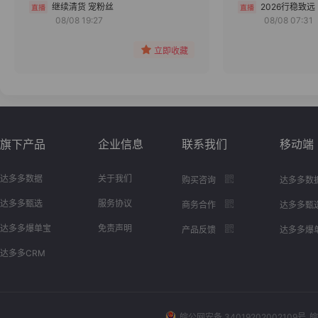
分组
继续清货 宠粉丝
2026行稳致远
08/08 19:27
08/08 07:31
收藏
立即收藏
旗下产品
企业信息
联系我们
移动端
达多多数据
关于我们
购买咨询
达多多数
达多多甄选
服务协议
商务合作
达多多甄
达多多爆单宝
免责声明
产品反馈
达多多爆
达多多CRM
皖公网安备 34019202002109号
皖