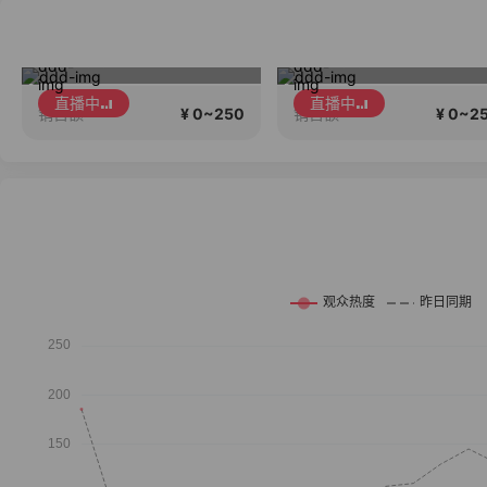
风之福男士钻戒正在直播
风之福男士钻
直播中
直播中
¥ 0~250
¥ 0~2
销售额
销售额