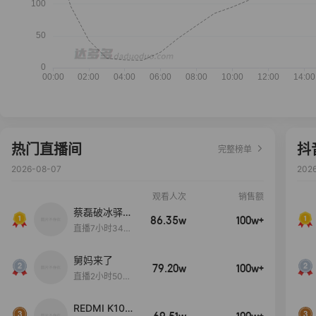
热门直播间
抖
完整榜单
2026-08-07
202
观看人次
销售额
蔡磊破冰驿站
86.35w
100w+
直播间好物分
直播7小时34分
享
3秒
舅妈来了
79.20w
100w+
直播2小时50分
53秒
REDMI K100