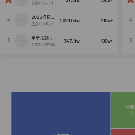
69.51w
100w+
Pro系列新品
直播1天5小时3
手机预约开
3分2秒
启！
2026行稳致
4
4
1,020.03w
100w+
远
直播16小时27
分18秒
李宁儿童门店
5
5
347.11w
100w+
爆款赤兔8pr
直播15小时59
o终于有货
分52秒
了，全网销冠
刷新历史底价