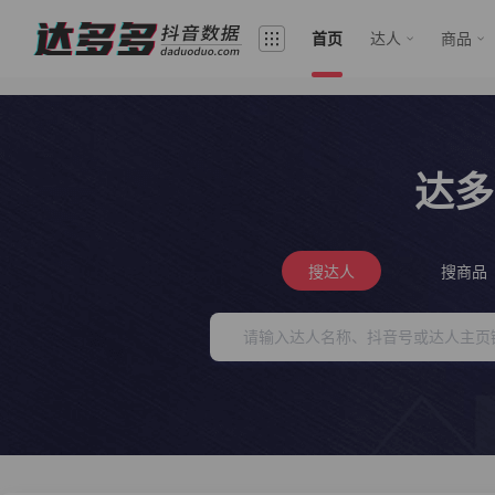
首页
达人
商品
达多
搜达人
搜商品