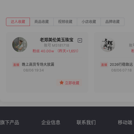
达人收藏
商品收藏
视频收藏
小店收藏
品牌收藏
老郑美伦美玉珠宝
账号 M5181718
粉丝 40.00w
（昨天+1,651）
粉
备注
分组
晚上高货专场大放漏
2026行稳致远
08/06 19:34
08/06 07:18
收藏
立即收藏
旗下产品
企业信息
联系我们
移动端