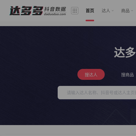
首页
达人
商品
达多
搜达人
搜商品