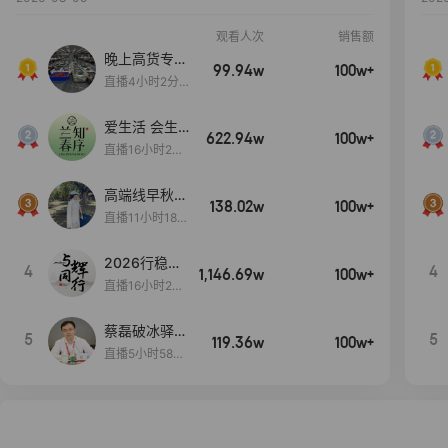
观看人次
销售额
晚上高货专场
99.94w
100w+
大放漏
直播4小时2分5
8秒
爱生活 会生
622.94w
100w+
活
直播16小时24
分31秒
高端线早秋现
138.02w
100w+
货首发
直播11小时18分
50秒
2026行稳致
4
4
1,146.69w
100w+
远
直播16小时20
分34秒
蔡磊破冰驿站
5
5
119.36w
100w+
直播间好物分
直播5小时58分
享
23秒