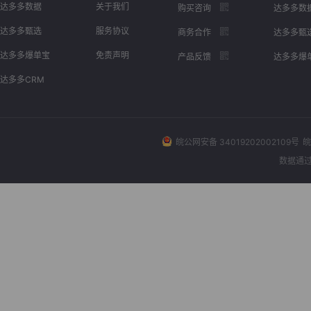
达多多数据
关于我们
购买咨询
达多多数
达多多甄选
服务协议
商务合作
达多多甄
达多多爆单宝
免责声明
产品反馈
达多多爆
达多多CRM
皖公网安备 34019202002109号
皖
数据通