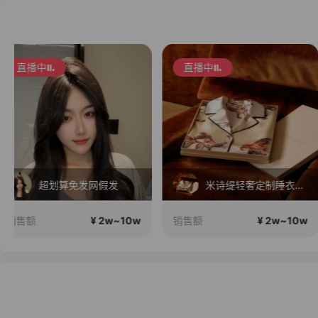
直播中
直播中
米诗缇轻奢定制睡衣家居服正在直播
大肚子！试用七天#宝妈，上班族
¥ 2w~10w
¥ 2w~1
销售额
销售额