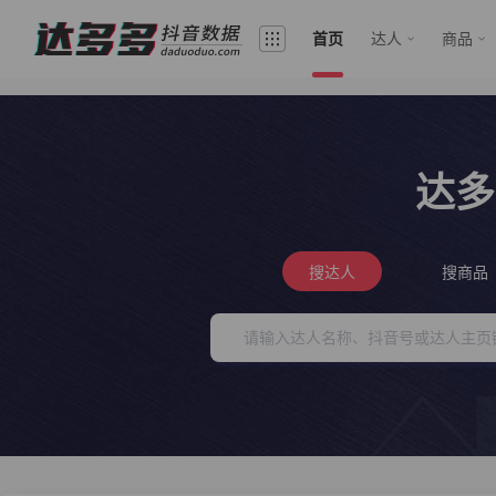
首页
达人
商品
达多
搜达人
搜商品