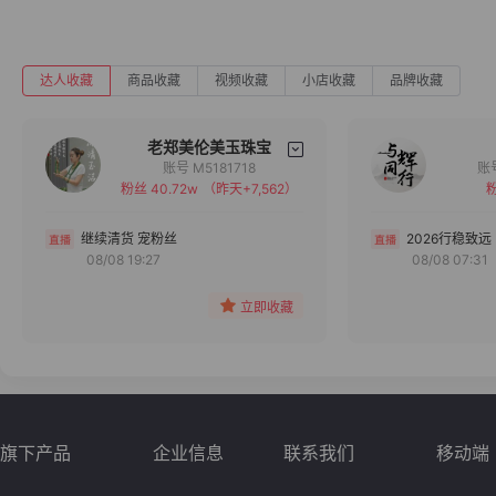
达人收藏
商品收藏
视频收藏
小店收藏
品牌收藏
老郑美伦美玉珠宝
账号 M5181718
粉丝 40.72w
（昨天+7,562）
粉
备注
分组
继续清货 宠粉丝
2026行稳致远
08/08 19:27
08/08 07:31
收藏
立即收藏
旗下产品
企业信息
联系我们
移动端