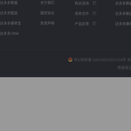
达多多数据
关于我们
购买咨询
达多多数
达多多甄选
服务协议
商务合作
达多多甄
达多多爆单宝
免责声明
产品反馈
达多多爆
达多多CRM
皖公网安备 34019202002109号
皖
数据通