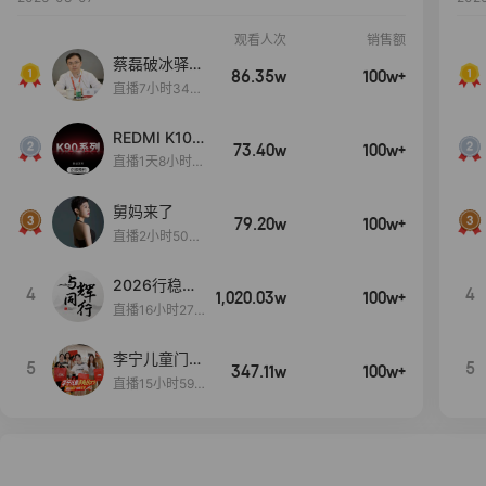
观看人次
销售额
蔡磊破冰驿站
86.35w
100w+
直播间好物分
直播7小时34分
享
3秒
REDMI K100
73.40w
100w+
Pro系列新品
直播1天8小时2
手机预约开
7分3秒
启！
舅妈来了
79.20w
100w+
直播2小时50分
53秒
2026行稳致
4
4
1,020.03w
100w+
远
直播16小时27
分18秒
李宁儿童门店
5
5
347.11w
100w+
爆款赤兔8pr
直播15小时59
o终于有货
分52秒
了，全网销冠
刷新历史底价