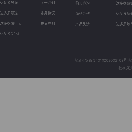
达多多数据
关于我们
购买咨询
达多多数
达多多甄选
服务协议
商务合作
达多多甄
达多多爆单宝
免责声明
产品反馈
达多多爆
达多多CRM
皖公网安备 34019202002109号
皖
数据通