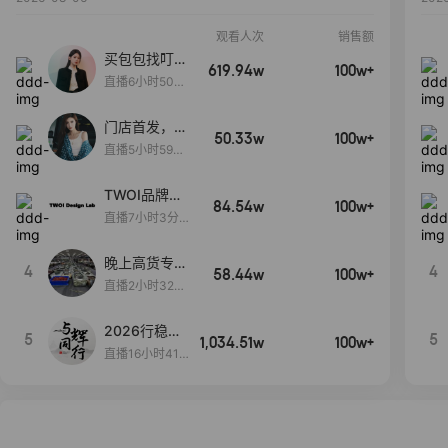
观看人次
销售额
买包包找叮
619.94w
100w+
当,一折购！
直播6小时50分
17秒
门店首发，秋
50.33w
100w+
款大上新！！
直播5小时59分
26秒
TWOI品牌直
84.54w
100w+
播间新款上
直播7小时3分5
新！！！
9秒
晚上高货专场
4
4
58.44w
100w+
大放漏
直播2小时32分
42秒
2026行稳致
5
5
1,034.51w
100w+
远
直播16小时41
分3秒