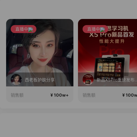
直播中
直播中
西老板护肤分享
新品X5Pro重磅发布！性能大提升！首
¥ 100w+
¥ 100
销售额
销售额