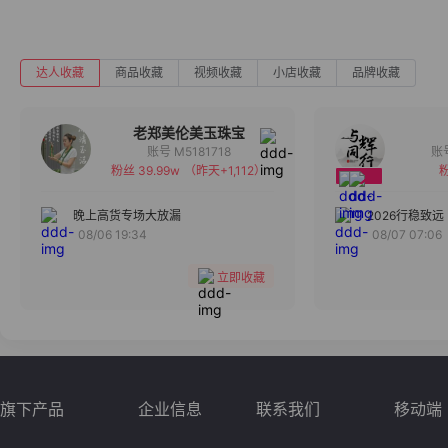
达人收藏
商品收藏
视频收藏
小店收藏
品牌收藏
老郑美伦美玉珠宝
账号 M5181718
粉丝 39.99w
（昨天+1,112）
粉
备注
分组
晚上高货专场大放漏
2026行稳致远
08/06 19:34
08/07 07:06
收藏
立即收藏
旗下产品
企业信息
联系我们
移动端