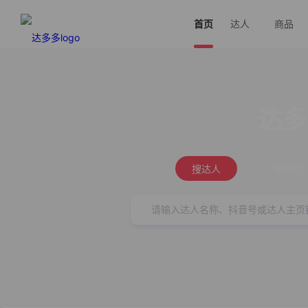
首页
达人
商品
达多
搜达人
搜商品