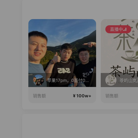
直播中
长三角国际6号仓正在直播
苹果17pm，0首付0利息！
茶屿山岚
¥ 100w+
¥ 100w+
销售额
销售额