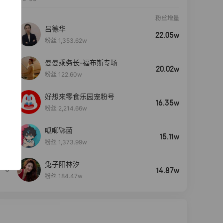
粉丝增量
吕德华
22.05w
粉丝 1,353.62w
曼曼乘务长-福布斯专场
20.02w
粉丝 122.60w
好想来零食乐园宠粉号
16.35w
粉丝 2,214.66w
呱唧🚀菌
4
15.11w
粉丝 1,373.99w
兔子阳林汐
5
14.87w
粉丝 184.47w