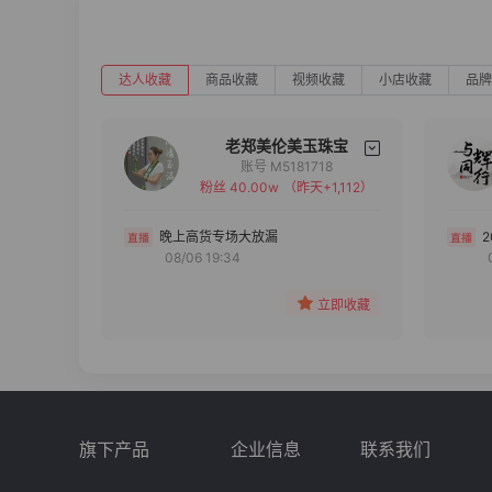
达人收藏
商品收藏
视频收藏
小店收藏
品牌
老郑美伦美玉珠宝
账号 M5181718
粉丝 40.00w
（昨天+1,112）
备注
分组
晚上高货专场大放漏
08/06 19:34
收藏
立即收藏
旗下产品
企业信息
联系我们