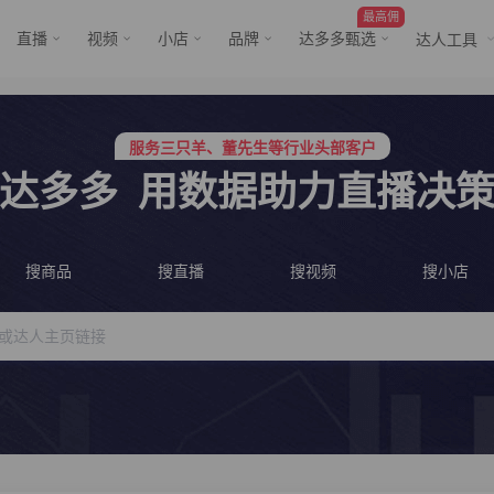
最高佣
直播
视频
小店
品牌
达多多甄选
达人工具
服务三只羊、董先生等行业头部客户
行业价格屠夫，年卡会员低至798/年
服务三只羊、董先生等行业头部客户
达多多
用数据助力直播决
行业价格屠夫，年卡会员低至798/年
搜商品
搜直播
搜视频
搜小店