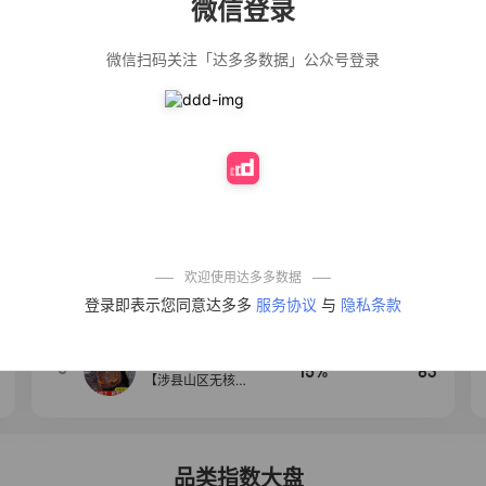
微信登录
佣金
热推达人
微信扫码关注「达多多数据」公众号登录
公仔牌顽渍净洗
20%
153
衣粉轻松搓洗去
污渍除菌除螨3倍
洁净去渍家用去
黄
防盗刷金属卡包
50%
112
男士不锈钢卡片
包女式防消磁小
巧卡盒卡套
法式气质温柔风
12%
109
荷叶边长袖衬衫
女设计感小众秋
季大码mm宽松上
欢迎使用达多多数据
衣潮
【试吃两包】松
4
40%
100
登录即表示您同意达多多
服务协议
与
隐私条款
茸红烧酱汁红烧
肉大棒骨红烧排
骨调味酱D
【净重无添加】
5
15%
83
【涉县山区无核
黑枣】产地直发
新鲜无添加正宗
黑枣圆枣
品类指数大盘