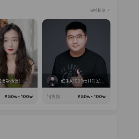
完整榜单
全球购爆款捡漏！！！！
红米K100Pro11号发布，三星Fold8折叠屏现货！
王
¥ 50w~100w
¥ 50w~100w
销售额
销售额