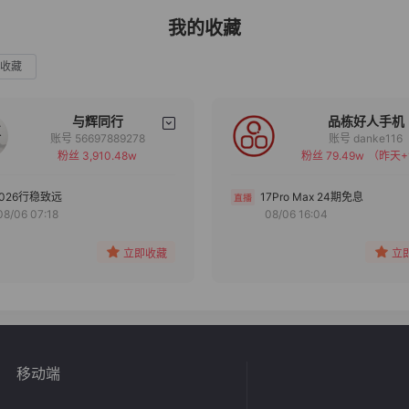
我的收藏
收藏
与辉同行
品栋好人手机
账号 56697889278
账号 danke116
粉丝 3,910.48w
粉丝 79.49w
（昨天+
备注
备注
分组
分组
2026行稳致远
17Pro Max 24期免息
08/06 07:18
08/06 16:04
收藏
收藏
立即收藏
立
移动端