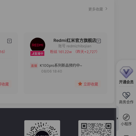
更多收藏
Redmi红米官方旗舰店
账号 redmizhibojian
16）
粉丝 161.22w
（昨天+2,727）
备注
分组
K100pro系列新品预约中~
08/06 18:40
收藏
开通会员
即收藏
立即收藏
商务合作
小程序