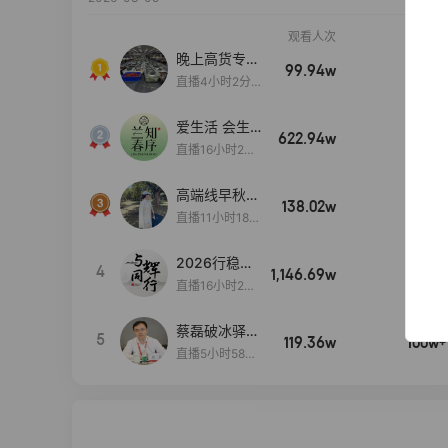
观看人次
销售额
晚上高货专场
99.94w
100w+
大放漏
直播4小时2分5
8秒
爱生活 会生
622.94w
100w+
活
直播16小时24
分31秒
高端线早秋现
138.02w
100w+
货首发
直播11小时18分
50秒
2026行稳致
4
1,146.69w
100w+
远
直播16小时20
分34秒
蔡磊破冰驿站
5
119.36w
100w+
直播间好物分
直播5小时58分
享
23秒