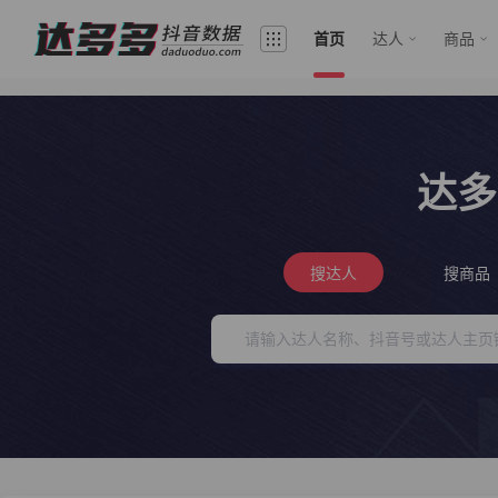
首页
达人
商品
达多
搜达人
搜商品