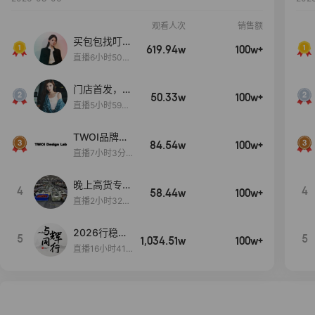
观看人次
销售额
买包包找叮
619.94w
100w+
当,一折购！
直播6小时50分
17秒
门店首发，秋
50.33w
100w+
款大上新！！
直播5小时59分
26秒
TWOI品牌直
84.54w
100w+
播间新款上
直播7小时3分5
新！！！
9秒
晚上高货专场
4
4
58.44w
100w+
大放漏
直播2小时32分
42秒
2026行稳致
5
5
1,034.51w
100w+
远
直播16小时41
分3秒