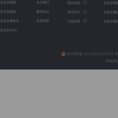
达多多数据
关于我们
购买咨询
达多多数
达多多甄选
服务协议
商务合作
达多多甄
达多多爆单宝
免责声明
产品反馈
达多多爆
达多多CRM
皖公网安备 34019202002109号
皖
数据通