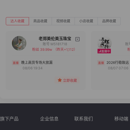
达人收藏
商品收藏
视频收藏
小店收藏
品牌收藏
老郑美伦美玉珠宝
账号 M5181718
粉丝 39.99w
（昨天+1,112）
粉
备注
分组
晚上高货专场大放漏
2026行稳致远
08/06 19:34
08/07 07:06
收藏
立即收藏
旗下产品
企业信息
联系我们
移动端