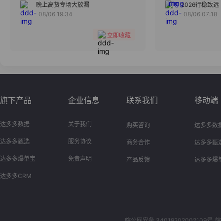
分组
晚上高货专场大放漏
2026行稳致远
08/06 19:34
08/06 07:18
收藏
立即收藏
旗下产品
企业信息
联系我们
移动端
达多多数据
关于我们
购买咨询
达多多数
达多多甄选
服务协议
商务合作
达多多甄
达多多爆单宝
免责声明
产品反馈
达多多爆
达多多CRM
皖公网安备 34019202002109号
皖