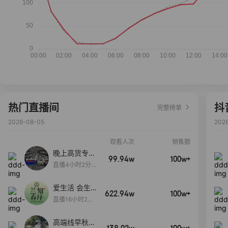
热门直播间
抖
完整榜单
2026-08-05
202
观看人次
销售额
晚上高货专场
99.94w
100w+
大放漏
直播4小时2分5
8秒
爱生活 会生
622.94w
100w+
活
直播16小时24
分31秒
高端线早秋现