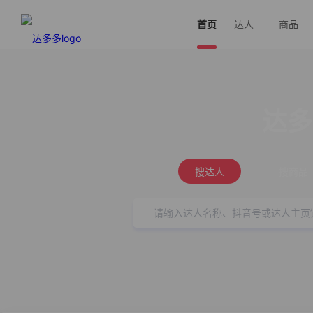
首页
达人
商品
达多
搜达人
搜商品