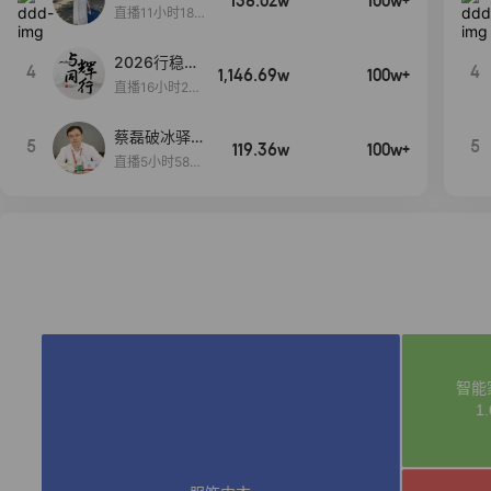
138.02w
100w+
货首发
直播11小时18分
50秒
2026行稳致
4
4
1,146.69w
100w+
远
直播16小时20
分34秒
蔡磊破冰驿站
5
5
119.36w
100w+
直播间好物分
直播5小时58分
享
23秒