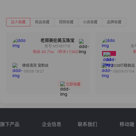
达人收藏
商品收藏
视频收藏
小店收藏
品牌收藏
老郑美伦美玉珠宝
账号 M5181718
粉丝 40.71w
（昨天+7,562）
粉
备注
分组
继续清货 宠粉丝
2026行稳致远
08/08 19:27
08/09 07:04
收藏
立即收藏
旗下产品
企业信息
联系我们
移动端