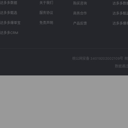
达多多数据
关于我们
购买咨询
达多多数
达多多甄选
服务协议
商务合作
达多多甄
达多多爆单宝
免责声明
产品反馈
达多多爆
达多多CRM
皖公网安备 34019202002109号
皖
数据通