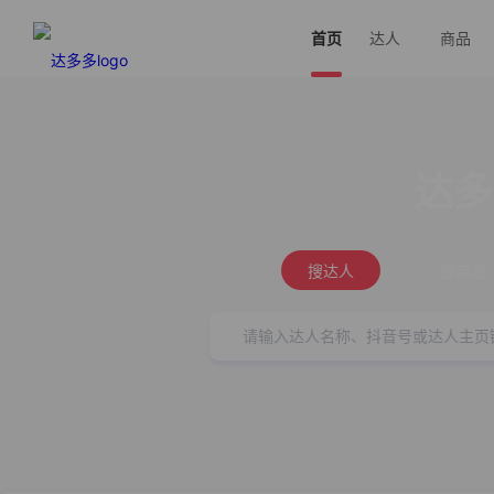
首页
达人
商品
达多
搜达人
搜商品