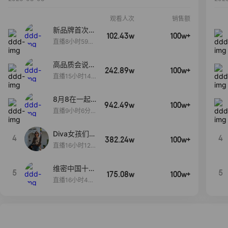
观看人次
销售额
新品牌首次大
102.43w
100w+
上新
直播8小时59分
7秒
高品质会说
242.89w
100w+
话….
直播15小时14
分50秒
8月8在一起
942.49w
100w+
生日献礼盛典
直播9小时6分1
2秒
Diva女孩们集
4
4
382.24w
100w+
合啦~意大利
直播16小时12
料特产来啦！
分
维密中国十周
5
5
175.08w
100w+
年 与你如此
直播16小时48
闪耀 抖音超
分34秒
级品牌日