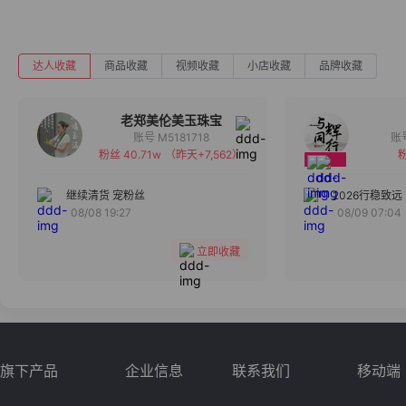
达人收藏
商品收藏
视频收藏
小店收藏
品牌收藏
老郑美伦美玉珠宝
账号 M5181718
粉丝 40.71w
（昨天+7,562）
粉
备注
分组
继续清货 宠粉丝
2026行稳致远
08/08 19:27
08/09 07:04
收藏
立即收藏
旗下产品
企业信息
联系我们
移动端