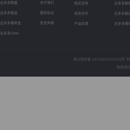
达多多数据
关于我们
购买咨询
达多多数
达多多甄选
服务协议
商务合作
达多多甄
达多多爆单宝
免责声明
产品反馈
达多多爆
达多多CRM
皖公网安备 34019202002109号
皖
数据通