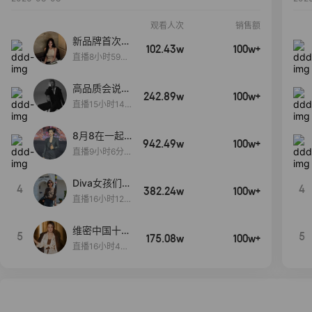
观看人次
销售额
新品牌首次大
102.43w
100w+
上新
直播8小时59分
7秒
高品质会说
242.89w
100w+
话….
直播15小时14
分50秒
8月8在一起
942.49w
100w+
生日献礼盛典
直播9小时6分1
2秒
Diva女孩们集
4
4
382.24w
100w+
合啦~意大利
直播16小时12
料特产来啦！
分
维密中国十周
5
5
175.08w
100w+
年 与你如此
直播16小时48
闪耀 抖音超
分34秒
级品牌日