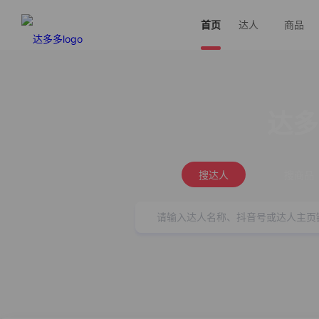
首页
达人
商品
达多
搜达人
搜商品