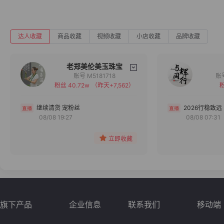
达人收藏
商品收藏
视频收藏
小店收藏
品牌收藏
老郑美伦美玉珠宝
账号 M5181718
粉丝 40.72w
（昨天+7,562）
粉
备注
分组
继续清货 宠粉丝
2026行稳致远
08/08 19:27
08/08 07:31
收藏
立即收藏
旗下产品
企业信息
联系我们
移动端