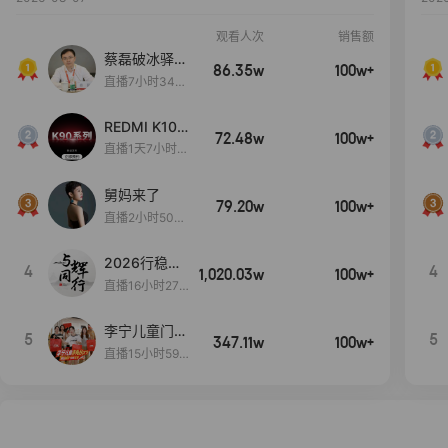
观看人次
销售额
蔡磊破冰驿站
86.35w
100w+
直播间好物分
直播7小时34分
享
3秒
REDMI K100
72.48w
100w+
Pro系列新品
直播1天7小时5
手机预约开
3分47秒
启！
舅妈来了
79.20w
100w+
直播2小时50分
53秒
2026行稳致
4
4
1,020.03w
100w+
远
直播16小时27
分18秒
李宁儿童门店
5
5
347.11w
100w+
爆款赤兔8pr
直播15小时59
o终于有货
分52秒
了，全网销冠
刷新历史底价