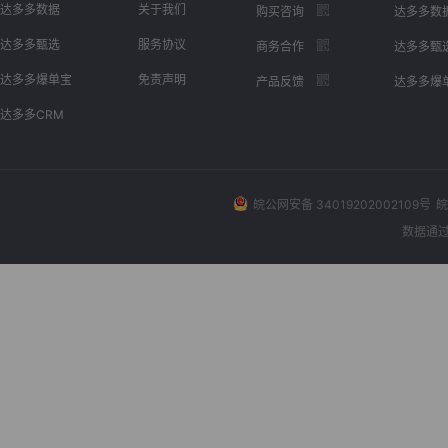
达多多数据
关于我们
购买咨询
达多多数
达多多甄选
服务协议
商务合作
达多多甄
达多多爆单宝
免责声明
产品反馈
达多多爆
达多多CRM
皖公网安备 34019202002109号
皖
数据通