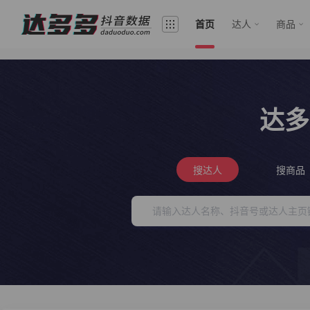
首页
达人
商品
达多
搜达人
搜商品