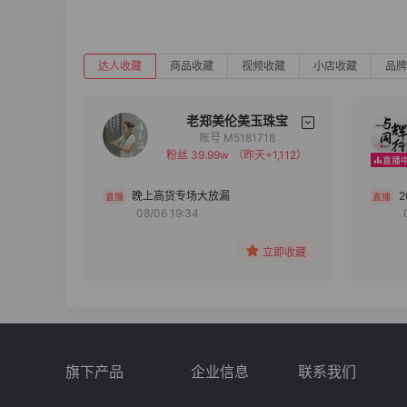
达人收藏
商品收藏
视频收藏
小店收藏
品牌
老郑美伦美玉珠宝
账号 M5181718
粉丝 39.99w
（昨天+1,112）
备注
分组
晚上高货专场大放漏
08/06 19:34
收藏
立即收藏
旗下产品
企业信息
联系我们