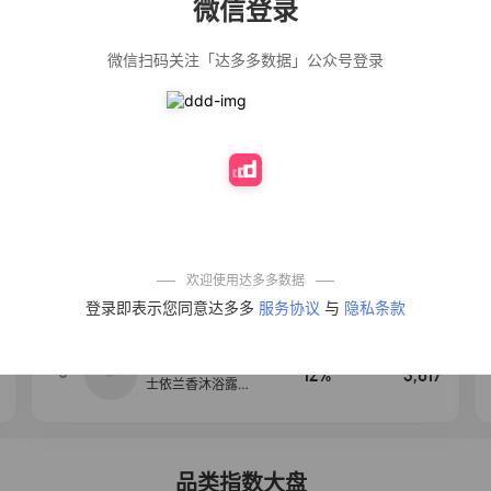
微信登录
佣金
热推达人
微信扫码关注「达多多数据」公众号登录
【净浮生】油污
28%
5,271
净厨房油烟机去
重油污去油王污
渍清洁剂油烟净
清洗剂
公仔牌顽渍净洗
20%
5,149
衣粉轻松搓洗去
污渍除菌除螨3倍
洁净去渍家用去
黄
艾草抽绳式免撕
50%
4,154
垃圾袋大号特厚
自动收口厨房家
用宿舍不脏手实
欢迎使用达多多数据
惠装
麦醉侠 湿凉皮7袋
4
5%
3,709
登录即表示您同意达多多
服务协议
与
隐私条款
*310g/袋红油麻
酱凉皮开袋即食
现做现发
【爆款推荐】力
5
12%
3,617
士依兰香沐浴露
持久留香经典幽
莲家庭装官方正
品
品类指数大盘