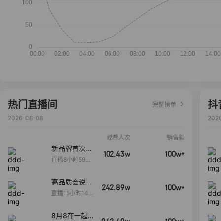
热门直播间
抖
完整榜单
2026-08-08
202
观看人次
销售额
新品牌首次大
102.43w
100w+
上新
直播8小时59分
7秒
高品质会说
242.89w
100w+
话….
直播15小时14
分50秒
8月8在一起