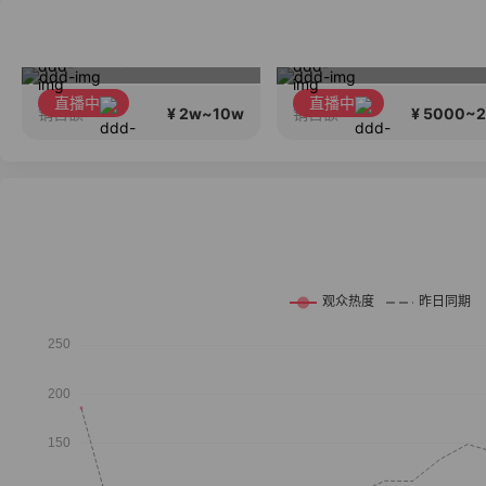
有效化妆，还原美貌，公主请进
超划算免发网假发
直播中
直播中
¥ 2w~10w
¥ 5000~
销售额
销售额