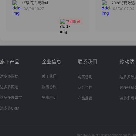
分组
继续清货 宠粉丝
2026行稳致远
08/08 19:27
08/09 07:04
收藏
立即收藏
旗下产品
企业信息
联系我们
移动端
达多多数据
关于我们
购买咨询
达多多数
达多多甄选
服务协议
商务合作
达多多甄
达多多爆单宝
免责声明
产品反馈
达多多爆
达多多CRM
皖公网安备 34019202002109号
皖