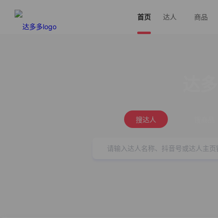
首页
达人
商品
达多
搜达人
搜商品