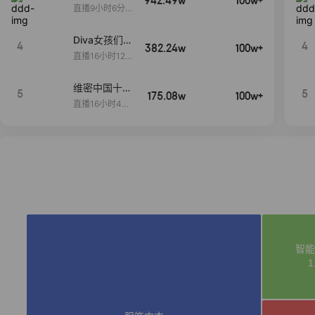
942.49w
100w+
生日献礼盛典
直播9小时6分1
2秒
Diva女孩们集
4
4
382.24w
100w+
合啦~意大利
直播16小时12
料特产来啦！
分
维密中国十周
5
5
175.08w
100w+
年 与你如此
直播16小时48
闪耀 抖音超
分34秒
级品牌日