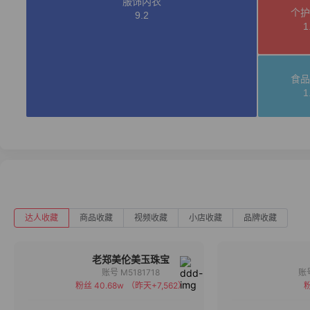
达人收藏
商品收藏
视频收藏
小店收藏
品牌收藏
老郑美伦美玉珠宝
账号 M5181718
粉丝 40.68w
（昨天+7,562）
粉
备注