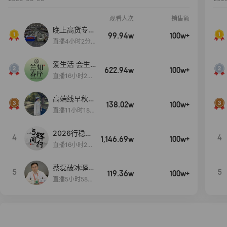
观看人次
销售额
晚上高货专场
99.94w
100w+
大放漏
直播4小时2分5
8秒
爱生活 会生
622.94w
100w+
活
直播16小时24
分31秒
高端线早秋现
138.02w
100w+
货首发
直播11小时18分
50秒
2026行稳致
4
4
1,146.69w
100w+
远
直播16小时20
分34秒
蔡磊破冰驿站
5
5
119.36w
100w+
直播间好物分
直播5小时58分
享
23秒