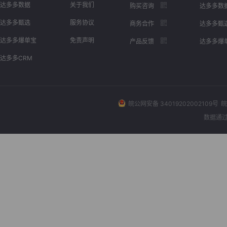
达多多数据
关于我们
购买咨询
达多多数
达多多甄选
服务协议
商务合作
达多多甄
达多多爆单宝
免责声明
产品反馈
达多多爆
达多多CRM
皖公网安备 34019202002109号
皖
数据通