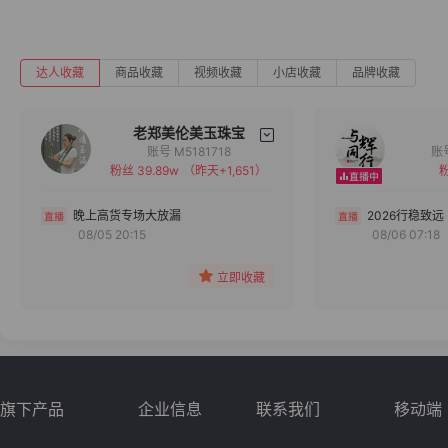
达人收藏
商品收藏
视频收藏
小店收藏
品牌收藏
老郑美伦美玉珠宝
账号 M5181718
粉丝 39.89w
（昨天+1,651）
粉
备注
分组
晚上高货专场大放漏
2026行稳致远
08/05 20:15
08/06 07:18
收藏
立即收藏
旗下产品
企业信息
联系我们
移动端