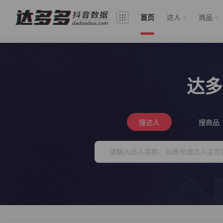
首页
达人
商品
达多
搜达人
搜商品