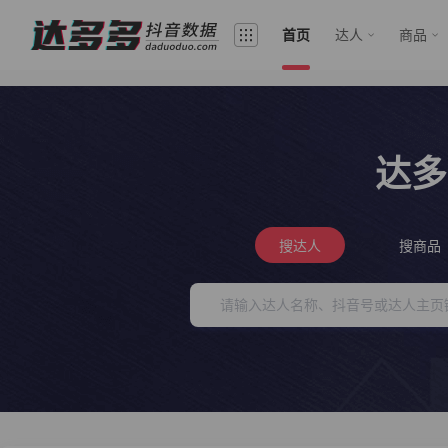
首页
达人
商品
达多
搜达人
搜商品