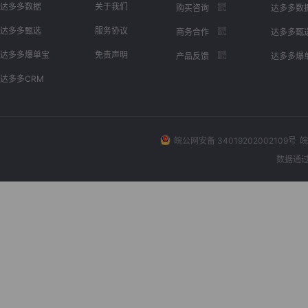
达多多数据
关于我们
购买咨询
达多多数
达多多甄选
服务协议
商务合作
达多多甄
达多多爆单宝
免责声明
产品反馈
达多多爆
达多多CRM
皖公网安备 34019202002109号
皖
数据通