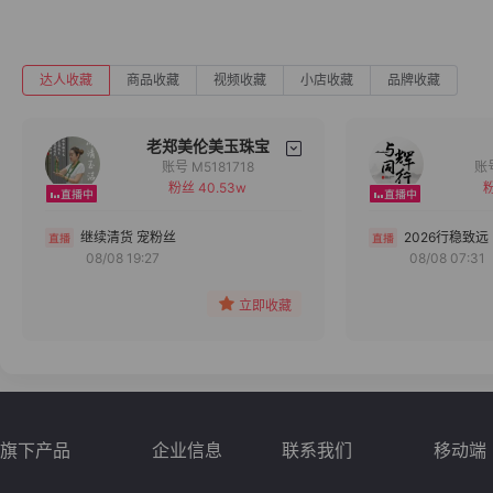
达人收藏
商品收藏
视频收藏
小店收藏
品牌收藏
老郑美伦美玉珠宝
账号 M5181718
粉丝 40.53w
粉
备注
分组
继续清货 宠粉丝
2026行稳致远
08/08 19:27
08/08 07:31
收藏
立即收藏
旗下产品
企业信息
联系我们
移动端