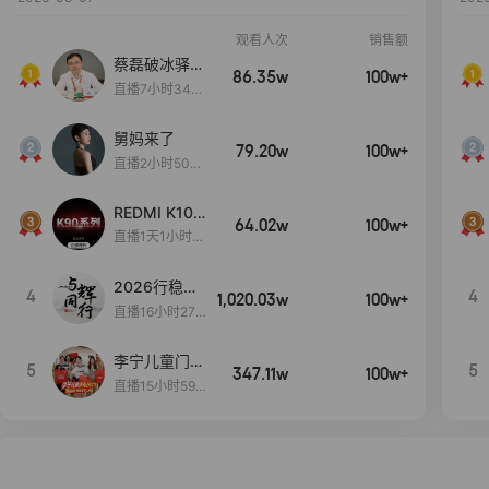
观看人次
销售额
蔡磊破冰驿站
86.35w
100w+
直播间好物分
直播7小时34分
享
3秒
舅妈来了
79.20w
100w+
直播2小时50分
53秒
REDMI K100
64.02w
100w+
Pro系列新品
直播1天1小时9
手机预约开
分48秒
启！
2026行稳致
4
4
1,020.03w
100w+
远
直播16小时27
分18秒
李宁儿童门店
5
5
347.11w
100w+
爆款赤兔8pr
直播15小时59
o终于有货
分52秒
了，全网销冠
刷新历史底价