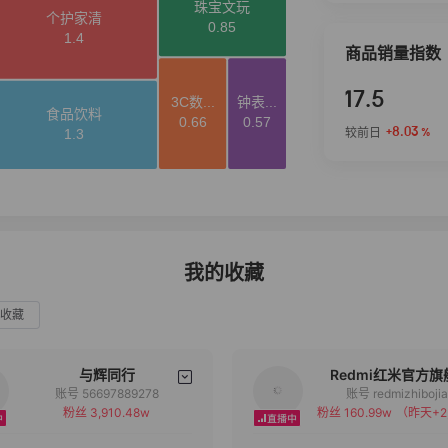
商品销量指数
17.5
+8.03
较前日
%
我的收藏
收藏
与辉同行
Redmi红米官方旗
账号 56697889278
账号 redmizhiboji
粉丝 3,910.48w
粉丝 160.99w
（昨天+2
备注
备注