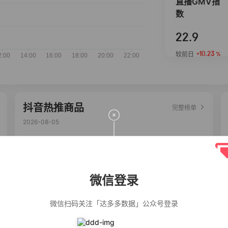
直播GMV指
数
22.9
+10.23
较前日
%
抖音热推商品
完整榜单
2026-08-05
佣金
热推达人
【净浮生】油污
28%
5,199
净厨房油烟机去
重油污去油王污
微信登录
渍清洁剂油烟净
清洗剂
公仔牌顽渍净洗
20%
5,177
衣粉轻松搓洗去
微信扫码关注「达多多数据」公众号登录
污渍除菌除螨3倍
洁净去渍家用去
黄
一品欢【10包鲜