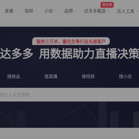
最高佣
直播
视频
小店
品牌
达多多甄选
达人工具
服务三只羊、董先生等行业头部客户
行业价格屠夫，年卡会员低至798/年
服务三只羊、董先生等行业头部客户
行业价格屠夫，年卡会员低至798/年
达多多
用数据助力直播决
搜商品
搜直播
搜视频
搜小店