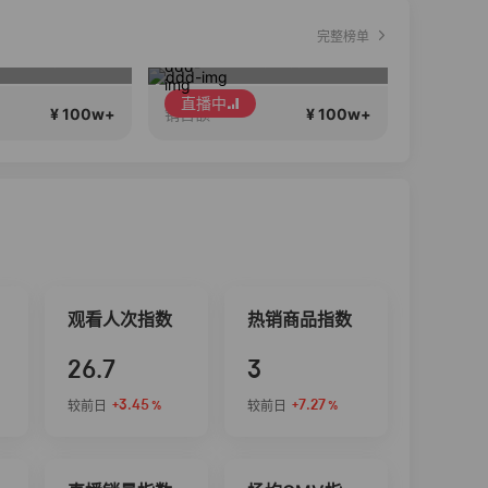
完整榜单
夏琳【水光·人胶原开创者】早上7点直播正在直播
西老板护肤分享
秋
直播中
直播中
¥ 100w+
¥ 100w+
销售额
销售额
观看人次指数
热销商品指数
26.7
3
+3.45
+7.27
较前日
较前日
%
%