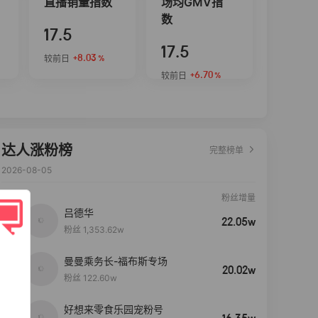
直播销量指数
场均GMV指
数
17.5
17.5
+8.03
较前日
%
+6.70
较前日
%
达人涨粉榜
完整榜单
2026-08-05
粉丝增量
吕德华
22.05w
粉丝 1,353.62w
曼曼乘务长-福布斯专场
20.02w
粉丝 122.60w
好想来零食乐园宠粉号