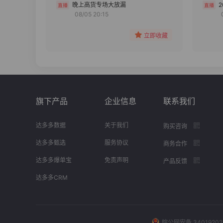
分组
晚上高货专场大放漏
08/05 20:15
收藏
立即收藏
旗下产品
企业信息
联系我们
达多多数据
关于我们
购买咨询
达多多甄选
服务协议
商务合作
达多多爆单宝
免责声明
产品反馈
达多多CRM
皖公网安备 34019202