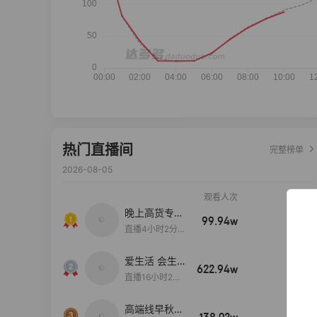
热门直播间
完整榜单
2026-08-05
观看人次
销售额
晚上高货专场
99.94w
100w+
大放漏
直播4小时2分5
8秒
爱生活 会生
622.94w
100w+
活
直播16小时24
分31秒
高端线早秋现