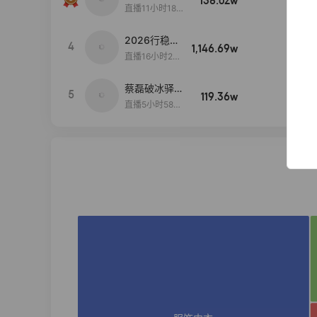
138.02w
100w+
货首发
直播11小时18分
50秒
2026行稳致
4
1,146.69w
100w+
远
直播16小时20
分34秒
蔡磊破冰驿站
5
119.36w
100w+
直播间好物分
直播5小时58分
享
23秒