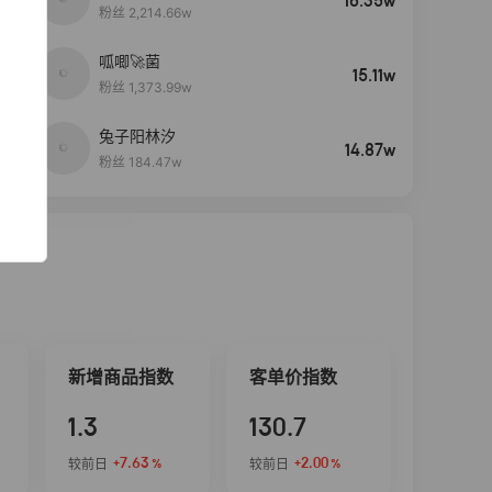
16.35w
粉丝 2,214.66w
呱唧🚀菌
4
15.11w
粉丝 1,373.99w
兔子阳林汐
5
14.87w
粉丝 184.47w
新增商品指数
客单价指数
1.3
130.7
+7.63
+2.00
较前日
较前日
%
%