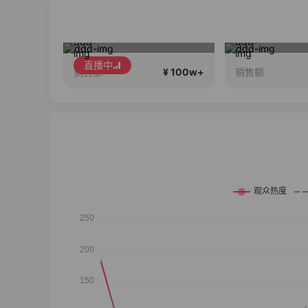
城基好🦈（临期大牌美妆批发）正在直播
不老基因很多明星都在用，好评率高于同行96%
王孟南V
直播中
¥ 100w+
¥ 100w+
销售额
销售额