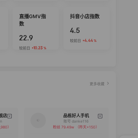
直播GMV指
抖音小店指数
数
4.5
22.9
+4.44
较前日
%
+10.23
较前日
%
更多收藏
舰店
品栋好人手机
an
账号 danke116
,980）
粉丝 79.49w
（昨天+150）
备注