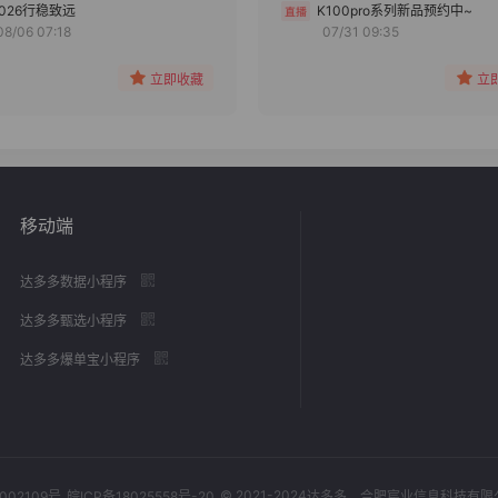
分组
分组
2026行稳致远
K100pro系列新品预约中~
08/06 07:18
07/31 09:35
收藏
收藏
立即收藏
立
移动端
达多多数据小程序
达多多甄选小程序
达多多爆单宝小程序
© 2021-2024
002109号
皖ICP备18025558号-20
达多多
，合肥宸业信息科技有限公司，Al