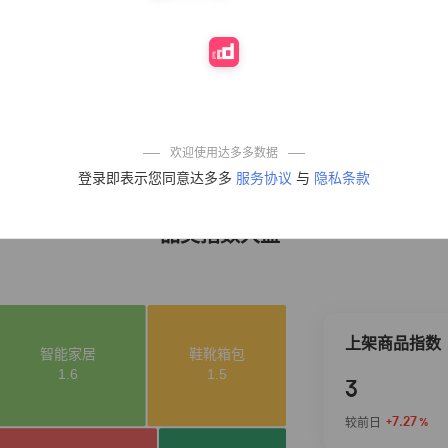
10%
4,286
凉皮】红油麻酱
鲜凉皮现做现发
免煮开袋即食劲
道爽口
麦醉侠 湿凉皮7袋
4
5%
3,816
*310g/袋红油麻
酱凉皮开袋即食
现做现发
【官方补贴HZ】
5
10%
3,288
立白洗衣液大师
欢迎使用达多多数据
香氛持久留香去
登录即表示您同意达多多
服务协议
与
隐私条款
污旅行装家庭装
护色
品类指数大盘
上架商品指数
3
+7.27
较前日
%