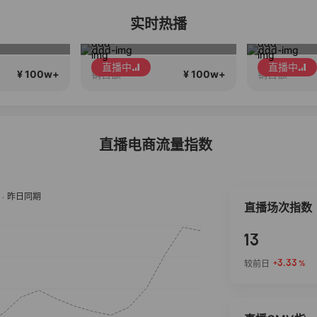
实时热播
S丁鹏
合香珠同行不敢说的秘密~
直播中
直播中
¥ 100w+
¥ 100w+
销售额
销售额
直播电商流量指数
直播场次指数
13
+3.33
较前日
%