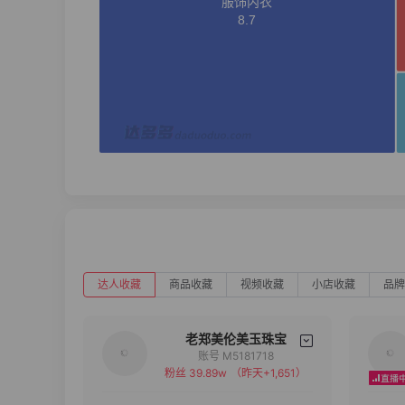
达人收藏
商品收藏
视频收藏
小店收藏
品牌
老郑美伦美玉珠宝
账号 M5181718
粉丝 39.89w
（昨天+1,651）
备注