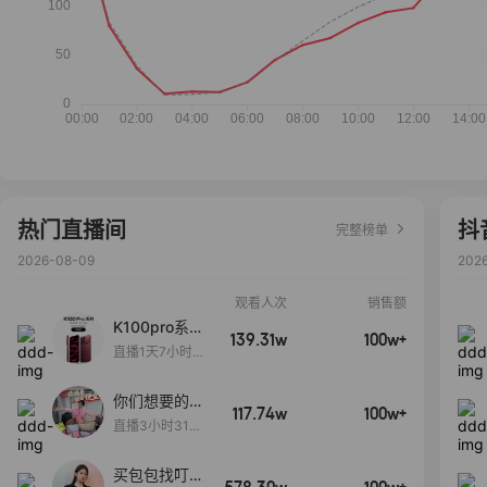
热门直播间
抖
完整榜单
2026-08-09
202
观看人次
销售额
K100pro系列
139.31w
100w+
新品预约中~
直播1天7小时4
8秒
你们想要的
117.74w
100w+
包！终于来
直播3小时31分
了！包你满
30秒
意！
买包包找叮