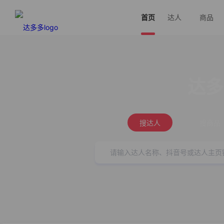
首页
达人
商品
达多
搜达人
搜商品