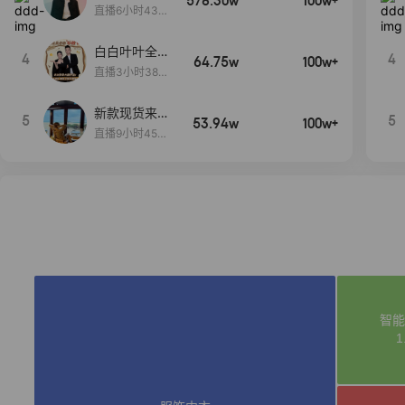
578.30w
100w+
当,一折购！
直播6小时43分
2秒
白白叶叶全品
4
4
64.75w
100w+
类好物补贴节
直播3小时38分
~
57秒
新款现货来了
5
5
53.94w
100w+
～
直播9小时45分
2秒