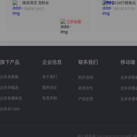
分组
继续清货 宠粉丝
2026行稳致远
08/08 19:27
08/10 07:33
收藏
立即收藏
旗下产品
企业信息
联系我们
移动端
达多多数据
关于我们
购买咨询
达多多数
达多多甄选
服务协议
商务合作
达多多甄
达多多爆单宝
免责声明
产品反馈
达多多爆
达多多CRM
皖公网安备 34019202002109号
皖