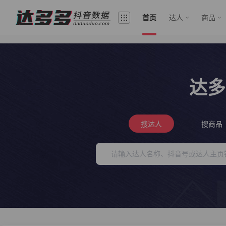
首页
达人
商品
达多
搜达人
搜商品