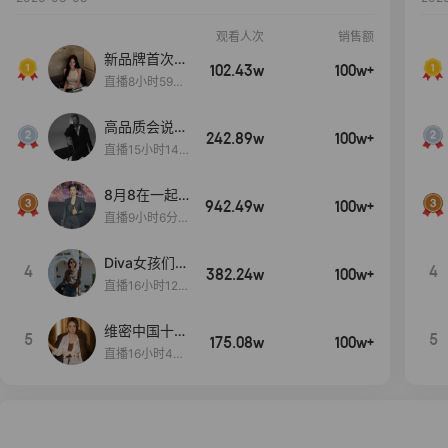
观看人次
销售额
新品牌首次大
102.43w
100w+
上新
直播8小时59分
7秒
高品质会说
242.89w
100w+
话….
直播15小时14
分50秒
8月8在一起
942.49w
100w+
生日献礼盛典
直播9小时6分1
2秒
Diva女孩们集
4
4
382.24w
100w+
合啦~意大利
直播16小时12
料特产来啦！
分
维密中国十周
5
5
175.08w
100w+
年 与你如此
直播16小时48
闪耀 抖音超
分34秒
级品牌日