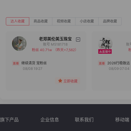
达人收藏
商品收藏
视频收藏
小店收藏
品牌收藏
老郑美伦美玉珠宝
账号 M5181718
粉丝 40.71w
（昨天+7,562）
粉
备注
分组
继续清货 宠粉丝
2026行稳致远
08/08 19:27
08/09 07:04
收藏
立即收藏
旗下产品
企业信息
联系我们
移动端