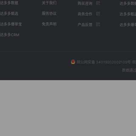
达多多数据
关于我们
购买咨询
达多多数
达多多甄选
服务协议
商务合作
达多多甄
达多多爆单宝
免责声明
产品反馈
达多多爆
达多多CRM
皖公网安备 34019202002109号
皖
数据通