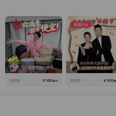
直播中
你们想要的包！终于来了！包你满意！
白白叶叶全品
¥ 100w+
¥ 100
销售额
销售额