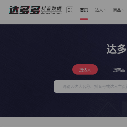
首页
达人
商品
达多
搜达人
搜商品