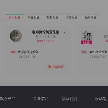
达人收藏
商品收藏
视频收藏
小店收藏
品牌收藏
老郑美伦美玉珠宝
账号 M5181718
粉丝 40.51w
粉
备注
分组
继续清货 宠粉丝
2026行稳致远
08/08 11:46
08/08 07:31
收藏
立即收藏
旗下产品
企业信息
联系我们
移动端