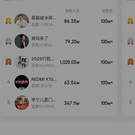
观看人次
销售额
蔡磊破冰驿站
86.35w
100w+
直播间好物分
直播7小时34分
享
3秒
舅妈来了
79.20w
100w+
直播2小时50分
53秒
2026行稳致
1,020.03w
100w+
远
直播16小时27
分18秒
REDMI K100
4
4
63.54w
100w+
Pro系列新品
直播1天50分
手机预约开
启！
李宁儿童门店
5
5
347.11w
100w+
爆款赤兔8pr
直播15小时59
o终于有货
分52秒
了，全网销冠
刷新历史底价