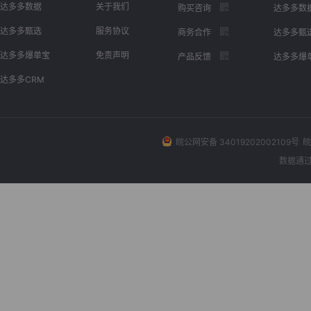
达多多数据
关于我们
购买咨询
达多多数
达多多甄选
服务协议
商务合作
达多多甄
达多多爆单宝
免责声明
产品反馈
达多多爆
达多多CRM
皖公网安备 34019202002109号
皖
数据通