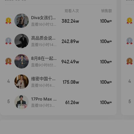
观看人次
销售额
Diva女孩们集
382.24w
100w+
合啦~意大利
直播16小时12
料特产来啦！
分
高品质会说
242.89w
100w+
话….
直播15小时14
分50秒
8月8在一起
942.49w
100w+
生日献礼盛典
直播9小时6分1
2秒
维密中国十周
4
4
175.08w
100w+
年 与你如此
直播16小时48
闪耀 抖音超
分34秒
级品牌日
17Pro Max 2
5
5
61.26w
100w+
4期免息
直播18小时35
分26秒