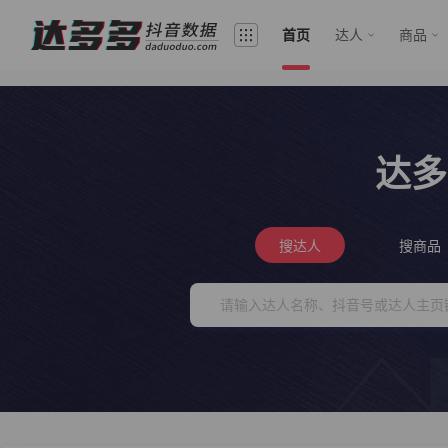
首页
达人
商品
达多
搜达人
搜商品