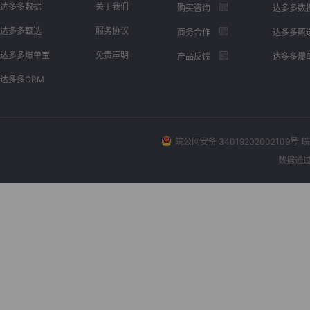
达多多数据
关于我们
购买咨询
达多多数
达多多甄选
服务协议
商务合作
达多多甄
达多多爆单宝
免责声明
产品反馈
达多多爆
达多多CRM
皖公网安备 34019202002109号
皖
数据通