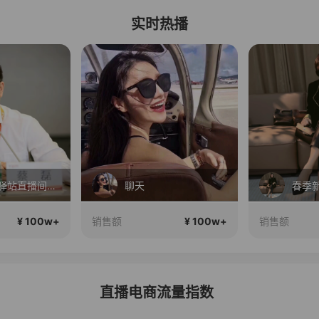
实时热播
蔡磊破冰驿站直播间好物分享
聊天
春季
¥ 100w+
¥ 100w+
销售额
销售额
直播电商流量指数