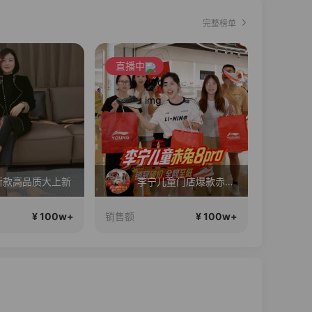
完整榜单
直播中
新款高品质大上新
李宁儿童门店爆款赤兔8pro终于有货了，全网销冠刷新历史底价
娘
¥ 100w+
¥ 100w+
销售额
销售额