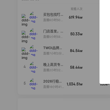
观看人次
销售额
买包包找叮
619.94w
100w+
当,一折购！
直播6小时50分
17秒
门店首发，秋
50.33w
100w+
款大上新！！
直播5小时59分
26秒
TWOI品牌直
84.54w
100w+
播间新款上
直播7小时3分5
新！！！
9秒
晚上高货专场
4
58.44w
100w+
大放漏
直播2小时32分
42秒
2026行稳致
5
1,034.51w
100w+
远
直播16小时41
分3秒