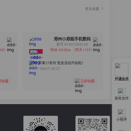
更多收藏
郑州小郑姐手机数码
账号 61403362138
16）
粉丝 49.95w
（昨天+121）
备注
分组
苹果17系列 免息活动开始啦！
08/07 06:37
收藏
开通会员
即收藏
立即收藏
商务合作
小程序