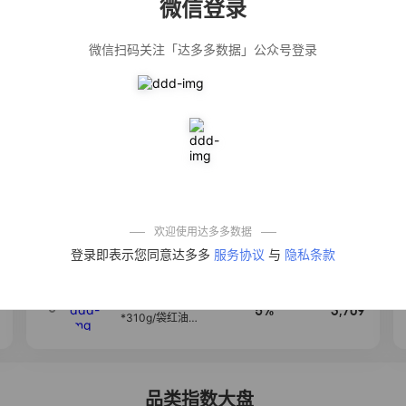
微信登录
佣金
热推达人
微信扫码关注「达多多数据」公众号登录
【净浮生】油污
28%
5,271
净厨房油烟机去
重油污去油王污
渍清洁剂油烟净
清洗剂
公仔牌顽渍净洗
20%
5,149
衣粉轻松搓洗去
污渍除菌除螨3倍
洁净去渍家用去
黄
一品欢【10包鲜
10%
4,321
凉皮】红油麻酱
鲜凉皮现做现发
免煮开袋即食劲
欢迎使用达多多数据
道爽口
艾草抽绳式免撕
4
50%
4,154
登录即表示您同意达多多
服务协议
与
隐私条款
垃圾袋大号特厚
自动收口厨房家
用宿舍不脏手实
惠装
麦醉侠 湿凉皮7袋
5
5%
3,709
*310g/袋红油麻
酱凉皮开袋即食
现做现发
品类指数大盘