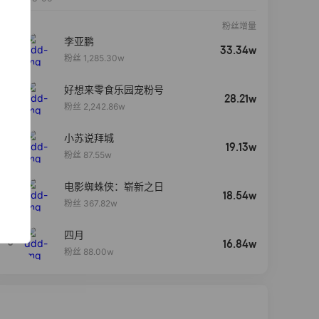
粉丝增量
李亚鹏
33.34w
粉丝 1,285.30w
好想来零食乐园宠粉号
28.21w
粉丝 2,242.86w
小苏说拜城
19.13w
粉丝 87.55w
电影蜘蛛侠：崭新之日
4
18.54w
粉丝 367.82w
四月
5
16.84w
粉丝 88.00w