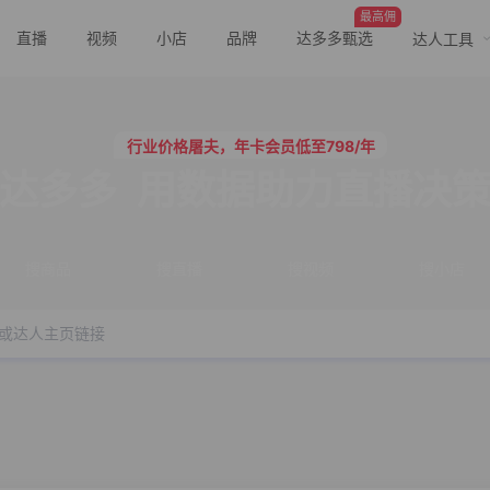
最高佣
直播
视频
小店
品牌
达多多甄选
达人工具
行业价格屠夫，年卡会员低至798/年
服务三只羊、董先生等行业头部客户
行业价格屠夫，年卡会员低至798/年
服务三只羊、董先生等行业头部客户
达多多
用数据助力直播决
搜商品
搜直播
搜视频
搜小店