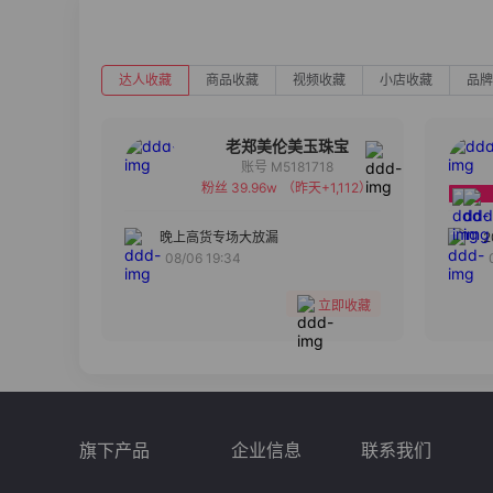
达人收藏
商品收藏
视频收藏
小店收藏
品牌
老郑美伦美玉珠宝
账号 M5181718
粉丝 39.96w
（昨天+1,112）
备注
分组
晚上高货专场大放漏
08/06 19:34
收藏
立即收藏
旗下产品
企业信息
联系我们