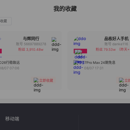
我的收藏
收藏
与辉同行
品栋好人手机
账号 56697889278
账号 danke116
粉丝 3,910.48w
粉丝 79.53w
（昨天+
备注
备注
分组
分组
2026行稳致远
17Pro Max 24期免息
08/07 07:06
08/07 17:31
收藏
收藏
立即收藏
立
移动端