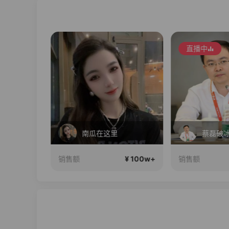
直播中
 24期免息
南瓜在这里
¥ 100w+
¥ 100w+
销售额
销售额