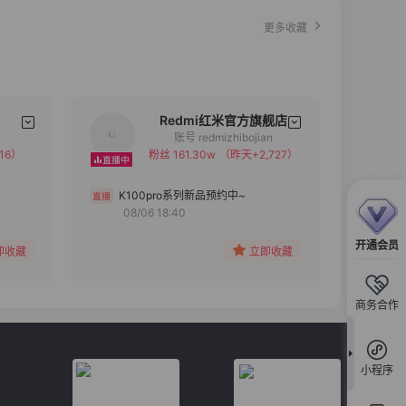
更多收藏
Redmi红米官方旗舰店
账号 redmizhibojian
16）
粉丝 161.30w
（昨天+2,727）
备注
分组
K100pro系列新品预约中~
08/06 18:40
收藏
开通会员
即收藏
立即收藏
商务合作
小程序