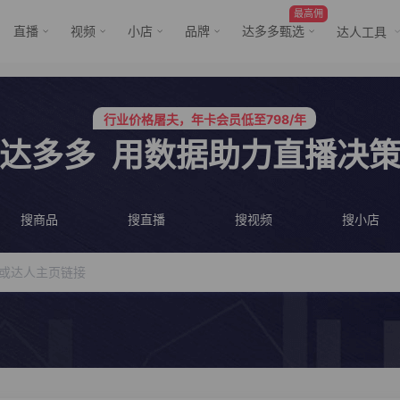
最高佣
直播
视频
小店
品牌
达多多甄选
达人工具
服务三只羊、董先生等行业头部客户
行业价格屠夫，年卡会员低至798/年
行业价格屠夫，年卡会员低至798/年
服务三只羊、董先生等行业头部客户
达多多
用数据助力直播决
搜商品
搜直播
搜视频
搜小店