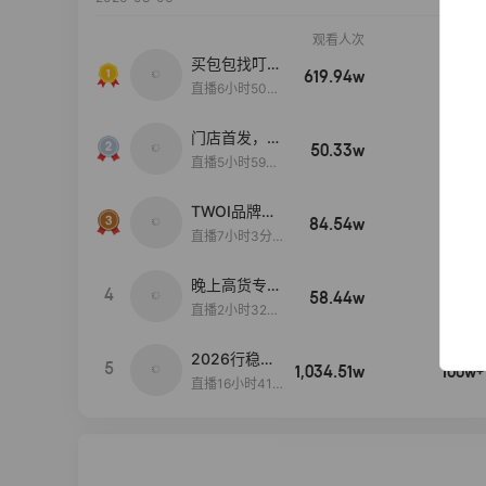
观看人次
销售额
买包包找叮
619.94w
100w+
当,一折购！
直播6小时50分
17秒
门店首发，秋
50.33w
100w+
款大上新！！
直播5小时59分
26秒
TWOI品牌直
84.54w
100w+
播间新款上
直播7小时3分5
新！！！
9秒
晚上高货专场
4
58.44w
100w+
大放漏
直播2小时32分
42秒
2026行稳致
5
1,034.51w
100w+
远
直播16小时41
分3秒