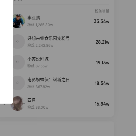
粉丝增量
李亚鹏
33.34w
粉丝 1,285.30w
好想来零食乐园宠粉号
28.21w
粉丝 2,242.86w
小苏说拜城
19.13w
粉丝 87.55w
电影蜘蛛侠：崭新之日
4
18.54w
粉丝 367.82w
四月
5
16.84w
粉丝 88.00w