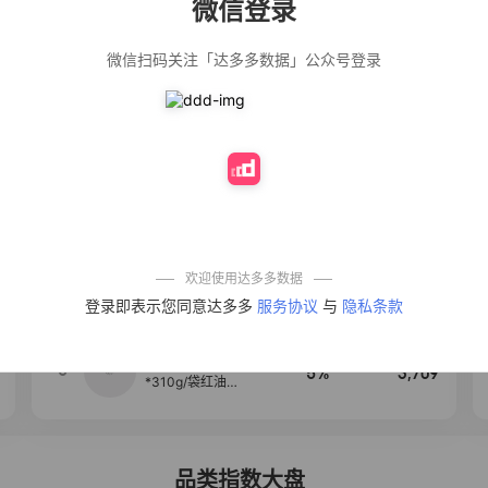
微信登录
佣金
热推达人
微信扫码关注「达多多数据」公众号登录
【净浮生】油污
28%
5,271
净厨房油烟机去
重油污去油王污
渍清洁剂油烟净
清洗剂
公仔牌顽渍净洗
20%
5,149
衣粉轻松搓洗去
污渍除菌除螨3倍
洁净去渍家用去
黄
一品欢【10包鲜
10%
4,321
凉皮】红油麻酱
鲜凉皮现做现发
免煮开袋即食劲
欢迎使用达多多数据
道爽口
艾草抽绳式免撕
4
50%
4,154
登录即表示您同意达多多
服务协议
与
隐私条款
垃圾袋大号特厚
自动收口厨房家
用宿舍不脏手实
惠装
麦醉侠 湿凉皮7袋
5
5%
3,709
*310g/袋红油麻
酱凉皮开袋即食
现做现发
品类指数大盘