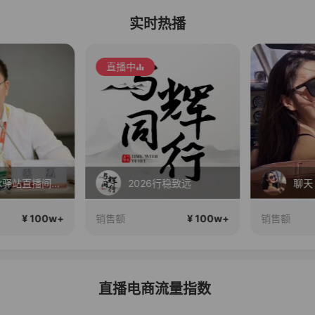
实时热播
直播中
蔡磊破冰驿站直播间好物分享
2026行稳致远
聊天
¥ 100w+
¥ 100w+
销售额
销售额
直播电商流量指数