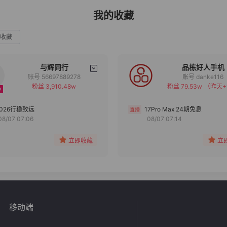
我的收藏
收藏
与辉同行
品栋好人手机
账号 56697889278
账号 danke116
粉丝 3,910.48w
粉丝 79.53w
（昨天+
备注
备注
分组
分组
2026行稳致远
17Pro Max 24期免息
08/07 07:06
08/07 07:14
收藏
收藏
立即收藏
立
移动端