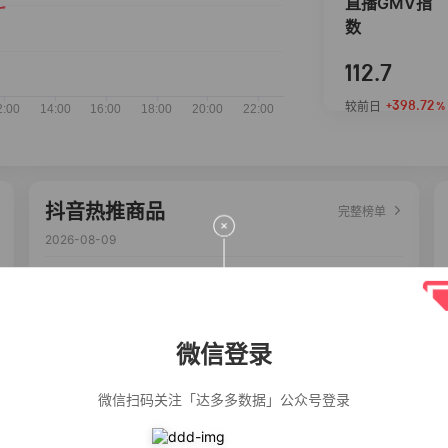
直播GMV指
数
112.7
+398.72
较前日
%
抖音热推商品
完整榜单
2026-08-09
佣金
热推达人
公仔牌顽渍净洗
20%
4,871
衣粉轻松搓洗去
污渍除菌除螨3倍
微信登录
洁净去渍家用去
黄
【净浮生】油污
28%
4,871
净厨房油烟机去
微信扫码关注「达多多数据」公众号登录
重油污去油王污
渍清洁剂油烟净
清洗剂
一品欢【10包鲜