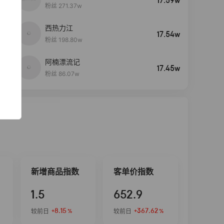
17.59w
粉丝 271.37w
西热力江
4
17.54w
粉丝 198.80w
阿楠漂流记
5
17.45w
粉丝 86.07w
新增商品指数
客单价指数
1.5
652.9
+8.15
+367.62
较前日
较前日
%
%