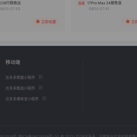
分组
分组
2026行稳致远
17Pro Max 24期免息
08/10 07:33
08/10 07:41
收藏
收藏
立即收藏
立
移动端
达多多数据小程序
达多多甄选小程序
达多多爆单宝小程序
© 2021-2024
002109号
皖ICP备18025558号-20
达多多
，合肥宸业信息科技有限公司，Al