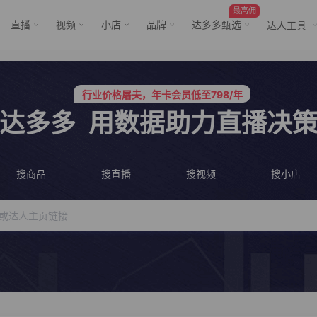
最高佣
直播
视频
小店
品牌
达多多甄选
达人工具
行业价格屠夫，年卡会员低至798/年
服务三只羊、董先生等行业头部客户
行业价格屠夫，年卡会员低至798/年
服务三只羊、董先生等行业头部客户
达多多
用数据助力直播决
搜商品
搜直播
搜视频
搜小店