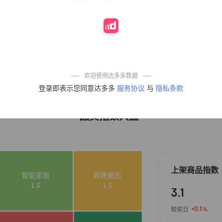
10%
4,236
凉皮】红油麻酱
鲜凉皮现做现发
免煮开袋即食劲
道爽口
麦醉侠 湿凉皮7袋
4
5%
3,158
*310g/袋红油麻
酱凉皮开袋即食
现做现发
【爆款推荐】力
5
12%
3,130
士依兰香沐浴露
欢迎使用达多多数据
持久留香经典幽
登录即表示您同意达多多
服务协议
与
隐私条款
莲家庭装官方正
品
品类指数大盘
上架商品指数
3.1
+0.1
较前日
%