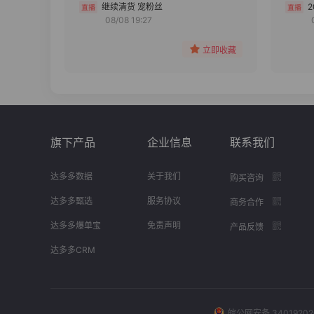
分组
继续清货 宠粉丝
08/08 19:27
收藏
立即收藏
旗下产品
企业信息
联系我们
达多多数据
关于我们
购买咨询
达多多甄选
服务协议
商务合作
达多多爆单宝
免责声明
产品反馈
达多多CRM
皖公网安备 34019202