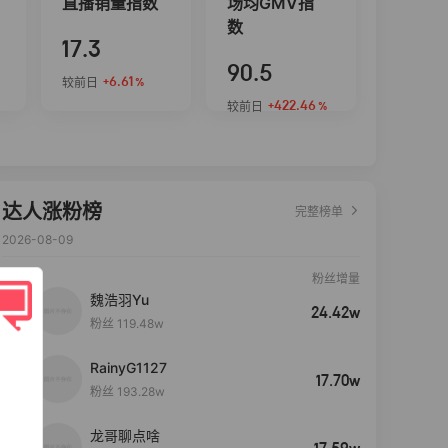
直播销量指数
场均GMV指
数
17.3
90.5
+6.61
较前日
%
+422.46
较前日
%
达人涨粉榜
完整榜单
2026-08-09
粉丝增量
魏浩羽Yu
24.42w
粉丝 119.48w
RainyG1127
17.70w
粉丝 193.28w
龙哥聊点啥