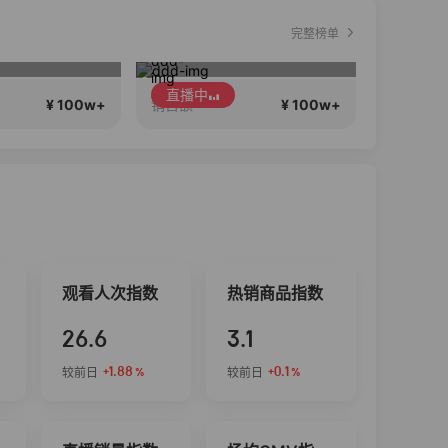
完整榜单
新款来啦
丹姐带你逛明洞
直播中
¥ 100w+
¥ 100w+
销售额
销售额
观看人次指数
热销商品指数
26.6
3.1
+1.88
+0.1
较前日
较前日
%
%