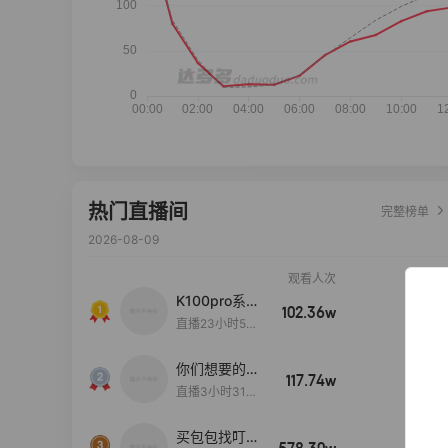
热门直播间
完整榜单
2026-08-09
观看人次
销售额
K100pro系列
102.36w
100w+
新品预约中~
直播23小时52
分44秒
你们想要的
117.74w
100w+
包！终于来
直播3小时31分
了！包你满
30秒
意！
买包包找叮