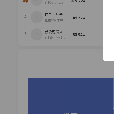
578.30w
100w+
当,一折购！
直播6小时43分
2秒
白白叶叶全品
4
64.75w
100w+
类好物补贴节
直播3小时38分
~
57秒
新款现货来了
5
53.94w
100w+
～
直播9小时45分
2秒