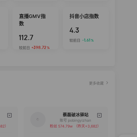
直播GMV指
抖音小店指数
数
4.3
112.7
-1.61
较前日
%
+398.72
较前日
%
更多收藏
蔡磊破冰驿站
账号 pobingyizhan
82）
粉丝 574.79w
（昨天+3,682）
备注