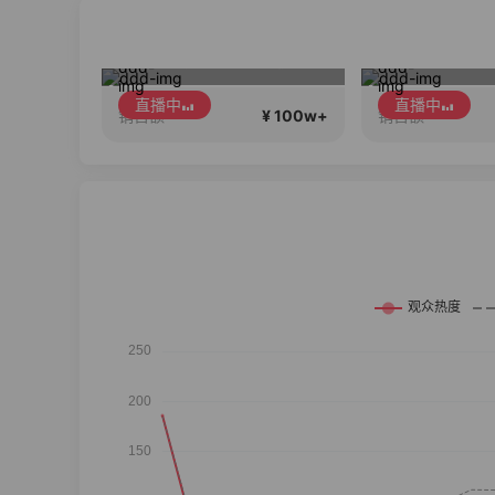
迪尚大衣直播超低价等你来抢！
17Pro Max 24期免息
中
直播中
¥ 100w+
¥ 100w+
销售额
销