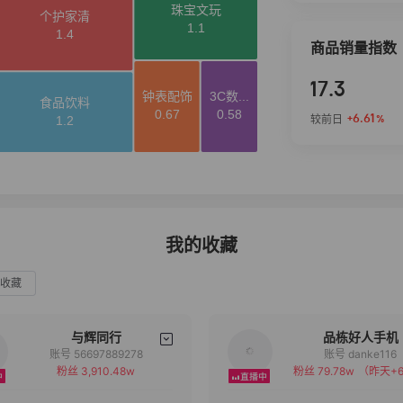
商品销量指数
17.3
+6.61
较前日
%
我的收藏
收藏
与辉同行
品栋好人手机
账号 56697889278
账号 danke116
粉丝 3,910.48w
粉丝 79.78w
（昨天+6
备注
备注