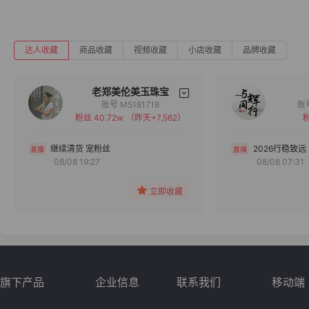
达人收藏
商品收藏
视频收藏
小店收藏
品牌收藏
老郑美伦美玉珠宝
账号 M5181718
粉丝 40.72w
（昨天+7,562）
粉
备注
分组
继续清货 宠粉丝
2026行稳致远
08/08 19:27
08/08 07:31
收藏
立即收藏
旗下产品
企业信息
联系我们
移动端