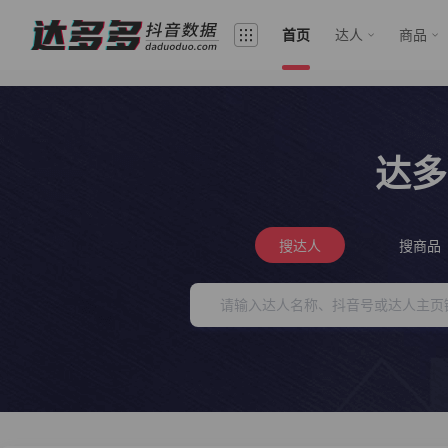
首页
达人
商品
达多
搜达人
搜商品