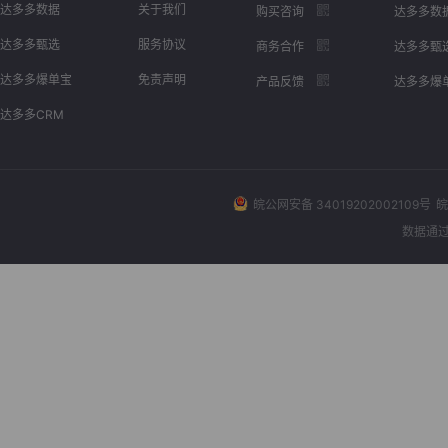
达多多数据
关于我们
购买咨询
达多多数
达多多甄选
服务协议
商务合作
达多多甄
达多多爆单宝
免责声明
产品反馈
达多多爆
达多多CRM
皖公网安备 34019202002109号
皖
数据通