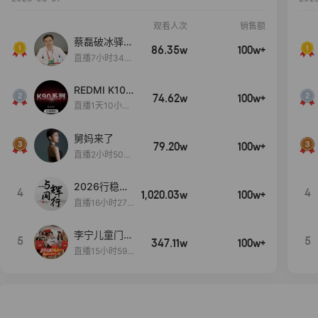
观看人次
销售额
蔡磊破冰驿站
86.35w
100w+
直播间好物分
直播7小时34分
享
3秒
REDMI K100
74.62w
100w+
Pro系列新品
直播1天10小时
手机预约开
1分52秒
启！
舅妈来了
79.20w
100w+
直播2小时50分
53秒
2026行稳致
4
4
1,020.03w
100w+
远
直播16小时27
分18秒
李宁儿童门店
5
5
347.11w
100w+
爆款赤兔8pr
直播15小时59
o终于有货
分52秒
了，全网销冠
刷新历史底价