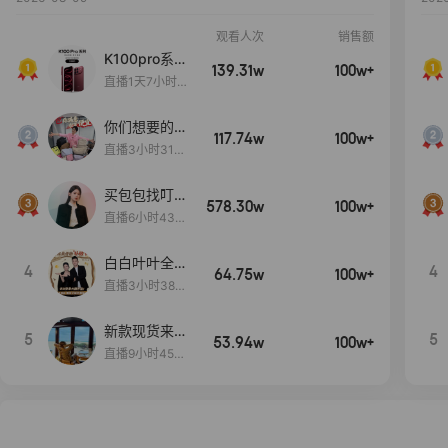
观看人次
销售额
K100pro系列
139.31w
100w+
新品预约中~
直播1天7小时5
分51秒
你们想要的
117.74w
100w+
包！终于来
直播3小时31分
了！包你满
30秒
意！
买包包找叮
578.30w
100w+
当,一折购！
直播6小时43分
2秒
白白叶叶全品
4
4
64.75w
100w+
类好物补贴节
直播3小时38分
~
57秒
新款现货来了
5
5
53.94w
100w+
～
直播9小时45分
2秒