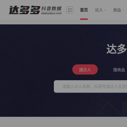
首页
达人
商品
达多
搜达人
搜商品