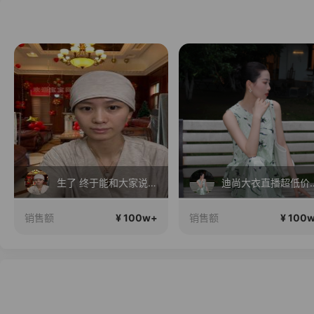
生了 终于能和大家说说话了
迪尚大衣直播超
¥ 100w+
¥ 100
销售额
销售额