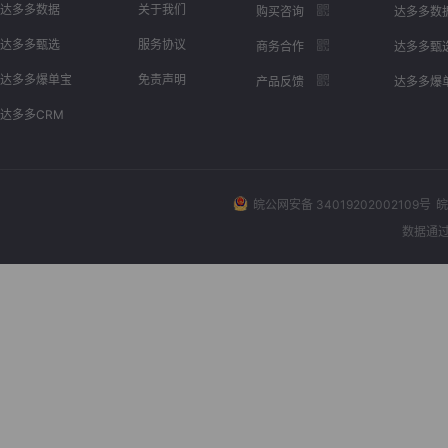
达多多数据
关于我们
购买咨询
达多多数
达多多甄选
服务协议
商务合作
达多多甄
达多多爆单宝
免责声明
产品反馈
达多多爆
达多多CRM
皖公网安备 34019202002109号
皖
数据通