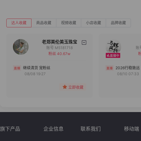
达人收藏
商品收藏
视频收藏
小店收藏
品牌收藏
老郑美伦美玉珠宝
账号 M5181718
粉丝 40.67w
粉
备注
分组
继续清货 宠粉丝
2026行稳致远
08/08 19:27
08/10 07:33
收藏
立即收藏
旗下产品
企业信息
联系我们
移动端