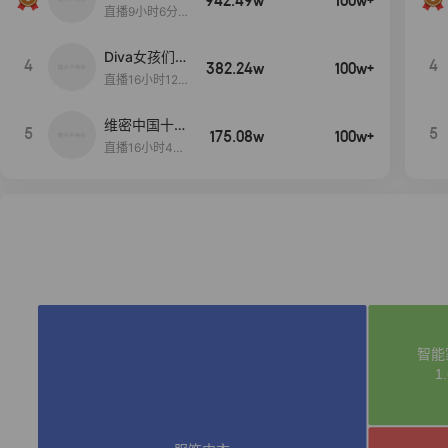
942.49w
100w+
生日献礼盛典
直播9小时6分1
2秒
Diva女孩们集
4
4
382.24w
100w+
合啦~意大利
直播16小时12
料特产来啦！
分
维密中国十周
5
5
175.08w
100w+
年 与你如此
直播16小时48
闪耀 抖音超
分34秒
级品牌日