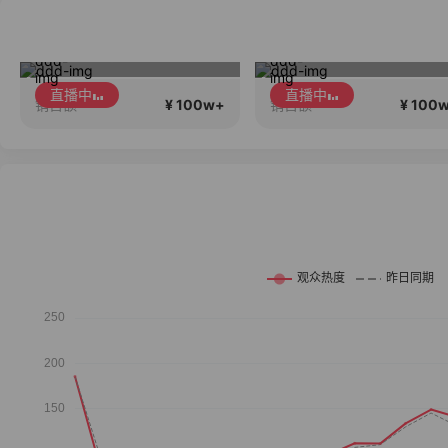
一个有趣的高品质直播间~
丝芙兰入驻大牌
直播中
直播中
¥ 100w+
¥ 100
销售额
销售额