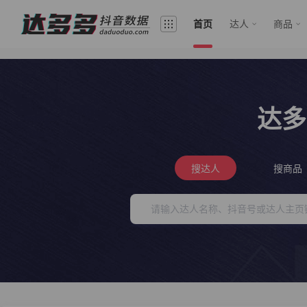
首页
达人
商品
达多
搜达人
搜商品