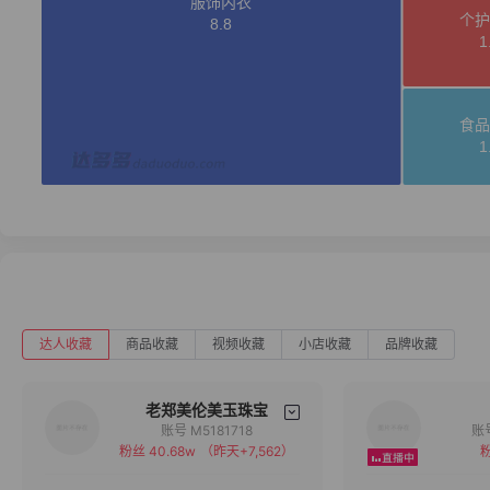
达人收藏
商品收藏
视频收藏
小店收藏
品牌收藏
老郑美伦美玉珠宝
账号 M5181718
粉丝 40.68w
（昨天+7,562）
粉
备注