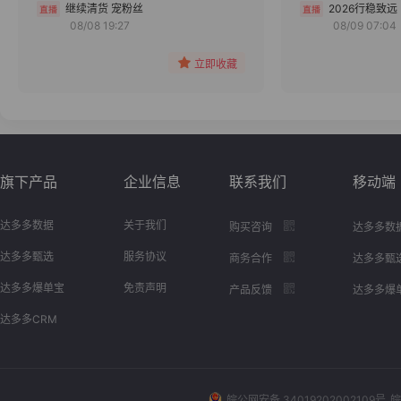
分组
继续清货 宠粉丝
2026行稳致远
08/08 19:27
08/09 07:04
收藏
立即收藏
旗下产品
企业信息
联系我们
移动端
达多多数据
关于我们
购买咨询
达多多数
达多多甄选
服务协议
商务合作
达多多甄
达多多爆单宝
免责声明
产品反馈
达多多爆
达多多CRM
皖公网安备 34019202002109号
皖