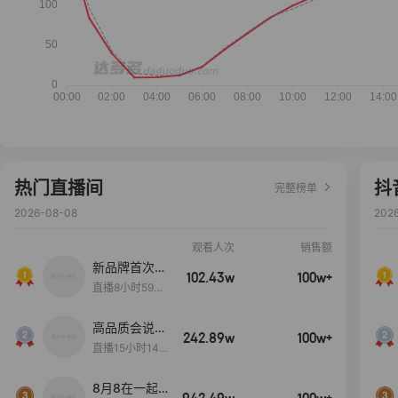
热门直播间
抖
完整榜单
2026-08-08
202
观看人次
销售额
新品牌首次大
102.43w
100w+
上新
直播8小时59分
7秒
高品质会说
242.89w
100w+
话….
直播15小时14
分50秒
8月8在一起