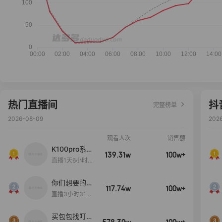
热门直播间
抖
完整榜单
2026-08-09
202
观看人次
销售额
K100pro系列
139.31w
100w+
新品预约中~
直播1天6小时5
9分40秒
你们想要的
117.74w
100w+
包！终于来
直播3小时31分
了！包你满
30秒
意！
买包包找叮