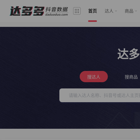
首页
达人
商品
达多
搜达人
搜商品