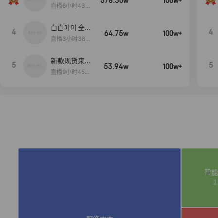
578.30w
100w+
当,一折购！
直播6小时43分
2秒
白白叶叶全品
4
4
64.75w
100w+
类好物补贴节
直播3小时38分
~
57秒
新款现货来了
5
5
53.94w
100w+
～
直播9小时45分
2秒