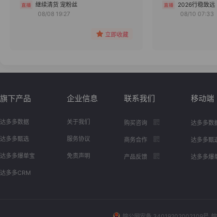
分组
继续清货 宠粉丝
2026行稳致远
08/08 19:27
08/10 07:33
收藏
立即收藏
旗下产品
企业信息
联系我们
移动端
达多多数据
关于我们
购买咨询
达多多数
达多多甄选
服务协议
商务合作
达多多甄
达多多爆单宝
免责声明
产品反馈
达多多爆
达多多CRM
皖公网安备 34019202002109号
皖