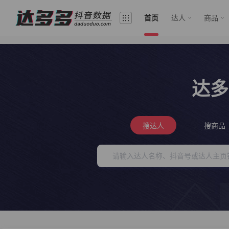
首页
达人
商品
达多
搜达人
搜商品