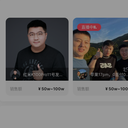
直播中
红米K100Pro11号发布，三星Fold8折叠屏现货！
苹果17pm，0首
¥ 50w~100w
¥ 50w~10
销售额
销售额