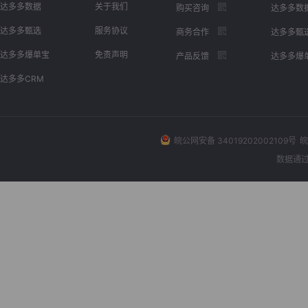
达多多数据
关于我们
购买咨询
达多多数
达多多甄选
服务协议
商务合作
达多多甄
达多多爆单宝
免责声明
产品反馈
达多多爆
达多多CRM
皖公网安备 34019202002109号
皖
数据通