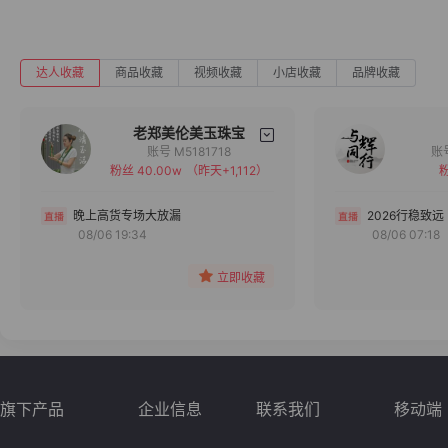
达人收藏
商品收藏
视频收藏
小店收藏
品牌收藏
老郑美伦美玉珠宝
账号 M5181718
粉丝 40.00w
（昨天+1,112）
粉
备注
分组
晚上高货专场大放漏
2026行稳致远
08/06 19:34
08/06 07:18
收藏
立即收藏
旗下产品
企业信息
联系我们
移动端