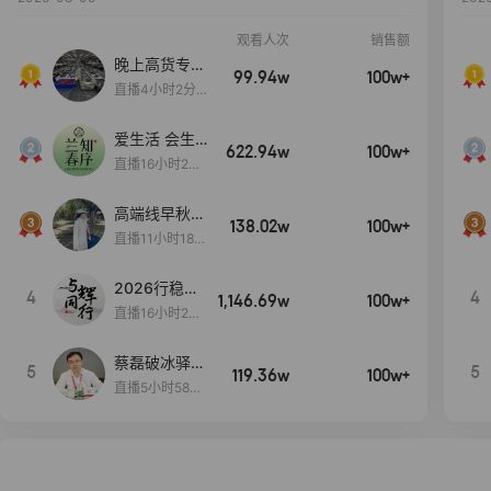
观看人次
销售额
晚上高货专场
99.94w
100w+
大放漏
直播4小时2分5
8秒
爱生活 会生
622.94w
100w+
活
直播16小时24
分31秒
高端线早秋现
138.02w
100w+
货首发
直播11小时18分
50秒
2026行稳致
4
4
1,146.69w
100w+
远
直播16小时20
分34秒
蔡磊破冰驿站
5
5
119.36w
100w+
直播间好物分
直播5小时58分
享
23秒