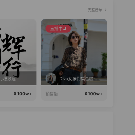
完整榜单
直播中
6行稳致远
Diva女孩们集合啦~意大利料特产来啦！
¥ 100w+
¥ 100w+
销售额
销售额