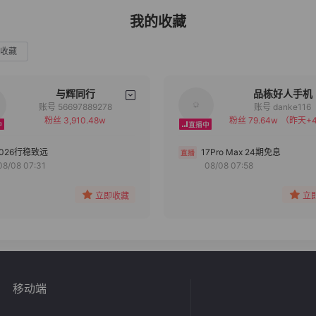
我的收藏
收藏
与辉同行
品栋好人手机
账号 56697889278
账号 danke116
粉丝 3,910.48w
粉丝 79.64w
（昨天+4
备注
备注
分组
分组
2026行稳致远
17Pro Max 24期免息
08/08 07:31
08/08 07:58
收藏
收藏
立即收藏
立
移动端