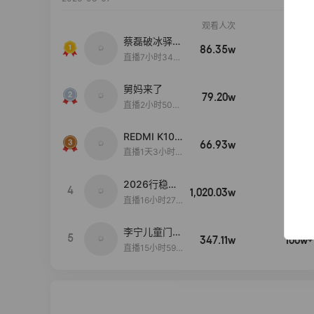
观看人次
销售额
蔡磊破冰驿站
86.35w
100w+
直播间好物分
直播7小时34分
享
3秒
舅妈来了
79.20w
100w+
直播2小时50分
53秒
REDMI K100
66.93w
100w+
Pro系列新品
直播1天3小时5
手机预约开
1分46秒
启！
2026行稳致
4
1,020.03w
100w+
远
直播16小时27
分18秒
李宁儿童门店
5
347.11w
100w+
爆款赤兔8pr
直播15小时59
o终于有货
分52秒
了，全网销冠
刷新历史底价