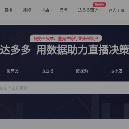
最高佣
直播
视频
小店
品牌
达多多甄选
达人工具
服务三只羊、董先生等行业头部客户
行业价格屠夫，年卡会员低至798/年
服务三只羊、董先生等行业头部客户
行业价格屠夫，年卡会员低至798/年
达多多
用数据助力直播决
搜商品
搜直播
搜视频
搜小店