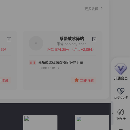
更多收藏
蔡磊破冰驿站
账号 pobingyizhan
69）
粉丝 574.25w
（昨天+2,894）
备注
分组
蔡磊破冰驿站直播间好物分享
08/07 18:16
收藏
开通会员
即收藏
立即收藏
商务合作
小程序