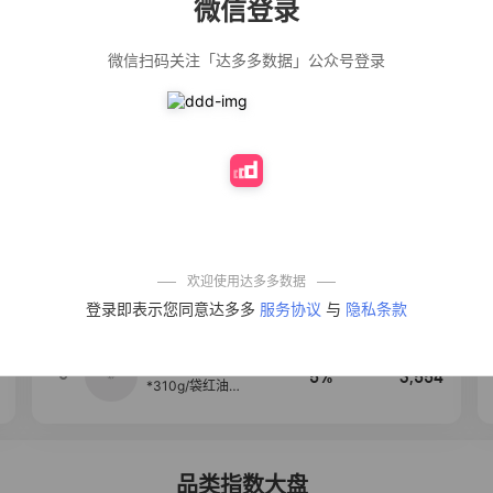
微信登录
佣金
热推达人
微信扫码关注「达多多数据」公众号登录
公仔牌顽渍净洗
20%
5,034
衣粉轻松搓洗去
污渍除菌除螨3倍
洁净去渍家用去
黄
【净浮生】油污
28%
5,031
净厨房油烟机去
重油污去油王污
渍清洁剂油烟净
清洗剂
一品欢【10包鲜
10%
4,241
凉皮】红油麻酱
鲜凉皮现做现发
免煮开袋即食劲
欢迎使用达多多数据
道爽口
艾草抽绳式免撕
4
50%
3,640
登录即表示您同意达多多
服务协议
与
隐私条款
垃圾袋大号特厚
自动收口厨房家
用宿舍不脏手实
惠装
麦醉侠 湿凉皮7袋
5
5%
3,554
*310g/袋红油麻
酱凉皮开袋即食
现做现发
品类指数大盘