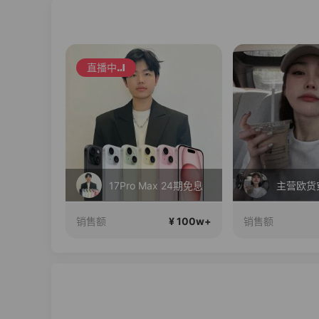
直播中
维密中国十周年 与你如此闪耀 抖音超级品牌日
17Pro Max 24期免息
主营欧货
¥ 100w+
¥ 100w+
销售额
销售额