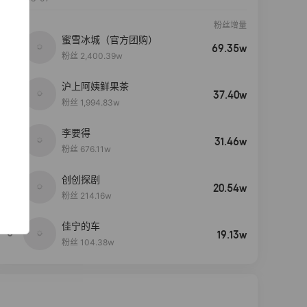
粉丝增量
蜜雪冰城（官方团购）
69.35w
粉丝 2,400.39w
沪上阿姨鲜果茶
37.40w
粉丝 1,994.83w
李要得
31.46w
粉丝 676.11w
创创探剧
4
20.54w
粉丝 214.16w
佳宁的车
5
19.13w
粉丝 104.38w