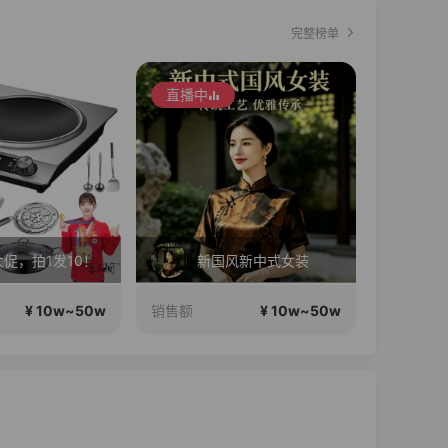
完整榜单
直播中
促，拍1发10！
新国风新中式女装
¥ 10w~50w
¥ 10w~50w
销售额
销售额