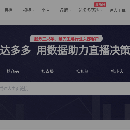
最高佣
直播
视频
小店
品牌
达多多甄选
达人工具
行业价格屠夫，年卡会员低至798/年
服务三只羊、董先生等行业头部客户
行业价格屠夫，年卡会员低至798/年
达多多
用数据助力直播决
服务三只羊、董先生等行业头部客户
搜商品
搜直播
搜视频
搜小店