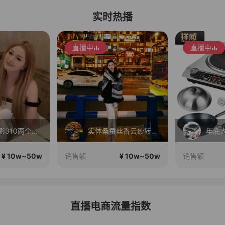
实时热播
直播中
直播中
毛戈平眼影310两个正装！
实体桑蚕丝香云纱转线上
年底大
¥ 10w~50w
¥ 10w~50w
销售额
销售额
直播电商流量指数