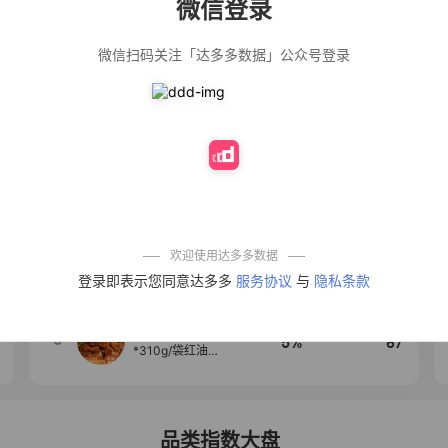
微信登录
佣金
热推达人
微信扫码关注「达多多数据」公众号登录
法式气质温柔风
12%
139
荷叶边长袖衬衫
女设计感小众秋
季大码mm宽松上
衣潮
公仔牌顽渍净洗
20%
138
衣粉轻松搓洗去
污渍除菌除螨3倍
洁净去渍家用去
黄
防盗刷金属卡包
50%
100
男士不锈钢卡片
包女式防消磁小
巧卡盒卡套
欢迎使用达多多数据
【试吃两包】松
4
40%
95
登录即表示您同意达多多
服务协议
与
隐私条款
茸红烧酱汁红烧
肉大棒骨红烧排
骨调味酱D
麦醉侠 湿凉皮7袋
5
5%
87
*310g/袋红油麻
酱凉皮开袋即食
现做现发
品类指数大盘