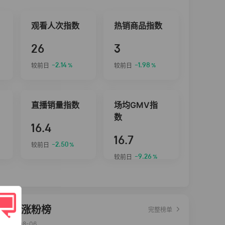
观看人次指数
热销商品指数
26
3
-2.14
-1.98
较前日
较前日
%
%
直播销量指数
场均GMV指
数
16.4
16.7
-2.50
较前日
%
-9.26
较前日
%
达人涨粉榜
完整榜单
2026-08-06