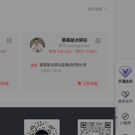
更多收藏
蔡磊破冰驿站
账号 pobingyizhan
69）
粉丝 574.22w
（昨天+2,894）
备注
分组
蔡磊破冰驿站直播间好物分享
08/07 18:16
收藏
开通会员
即收藏
立即收藏
商务合作
小程序