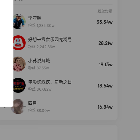
粉丝增量
李亚鹏
33.34w
粉丝 1,285.30w
好想来零食乐园宠粉号
28.21w
粉丝 2,242.86w
小苏说拜城
19.13w
粉丝 87.55w
电影蜘蛛侠：崭新之日
4
18.54w
粉丝 367.82w
四月
5
16.84w
粉丝 88.00w