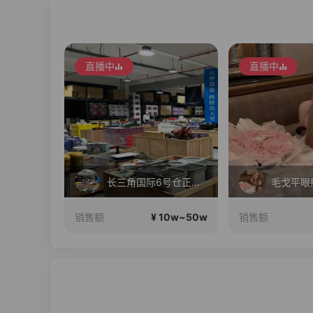
直播中
直播中
七夕情人节 大牌数码 疯狂补贴
长三角国际6号仓正在直播
0w~100w
¥ 10w~50w
销售额
销售额