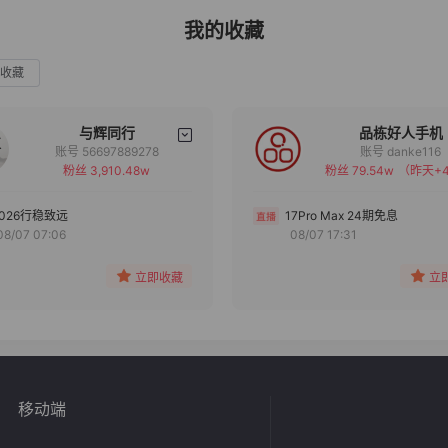
我的收藏
收藏
与辉同行
品栋好人手机
账号 56697889278
账号 danke116
粉丝 3,910.48w
粉丝 79.54w
（昨天+4
备注
备注
分组
分组
2026行稳致远
17Pro Max 24期免息
08/07 07:06
08/07 17:31
收藏
收藏
立即收藏
立
移动端