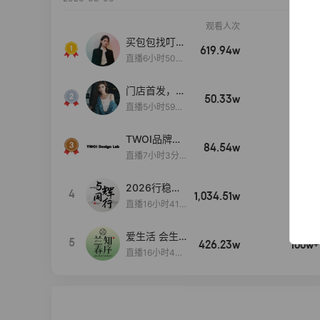
观看人次
销售额
买包包找叮
619.94w
100w+
当,一折购！
直播6小时50分
17秒
门店首发，秋
50.33w
100w+
款大上新！！
直播5小时59分
26秒
TWOI品牌直
84.54w
100w+
播间新款上
直播7小时3分5
新！！！
9秒
2026行稳致
4
1,034.51w
100w+
远
直播16小时41
分3秒
爱生活 会生
5
426.23w
100w+
活
直播16小时45
分48秒