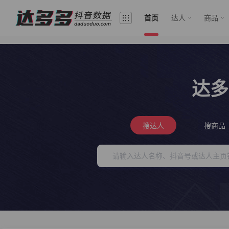
首页
达人
商品
达多
搜达人
搜商品