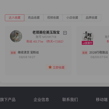
达人收藏
商品收藏
视频收藏
小店收藏
品牌收藏
老郑美伦美玉珠宝
账号 M5181718
粉丝 40.71w
（昨天+7,562）
粉
备注
分组
继续清货 宠粉丝
2026行稳致远
08/08 19:27
08/09 07:04
收藏
立即收藏
旗下产品
企业信息
联系我们
移动端