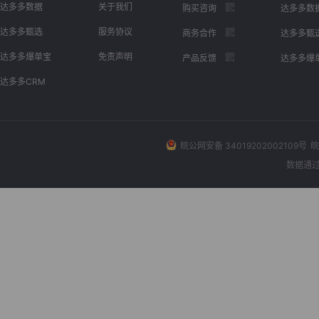
达多多数据
关于我们
购买咨询
达多多数
达多多甄选
服务协议
商务合作
达多多甄
达多多爆单宝
免责声明
产品反馈
达多多爆
达多多CRM
皖公网安备 34019202002109号
皖
数据通