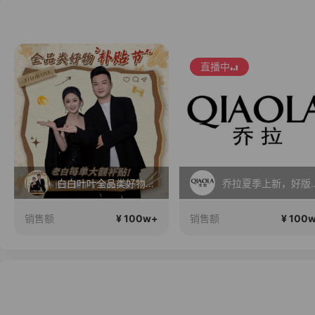
直播中
白白叶叶全品类好物补贴节~
乔拉夏季上新
¥ 100w+
¥ 100
销售额
销售额