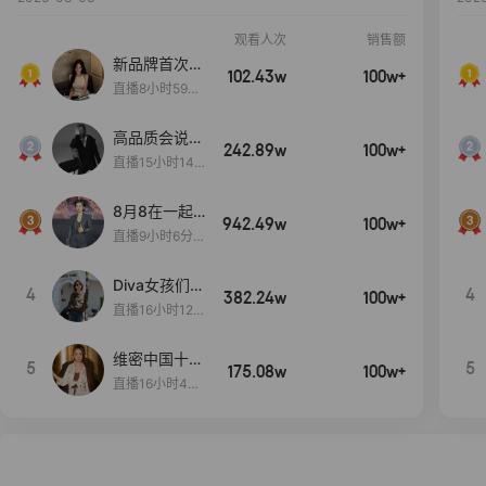
观看人次
销售额
新品牌首次大
102.43w
100w+
上新
直播8小时59分
7秒
高品质会说
242.89w
100w+
话….
直播15小时14
分50秒
8月8在一起
942.49w
100w+
生日献礼盛典
直播9小时6分1
2秒
Diva女孩们集
4
4
382.24w
100w+
合啦~意大利
直播16小时12
料特产来啦！
分
维密中国十周
5
5
175.08w
100w+
年 与你如此
直播16小时48
闪耀 抖音超
分34秒
级品牌日