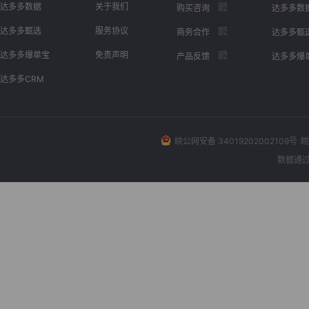
达多多数据
关于我们
购买咨询
达多多数
达多多甄选
服务协议
商务合作
达多多甄
达多多爆单宝
免责声明
产品反馈
达多多爆
达多多CRM
皖公网安备 34019202002109号
皖
数据通