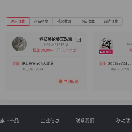
达人收藏
商品收藏
视频收藏
小店收藏
品牌收藏
老郑美伦美玉珠宝
账号 M5181718
粉丝 39.99w
（昨天+1,112）
粉
备注
分组
晚上高货专场大放漏
2026行稳致远
08/06 19:34
08/07 07:06
收藏
立即收藏
旗下产品
企业信息
联系我们
移动端