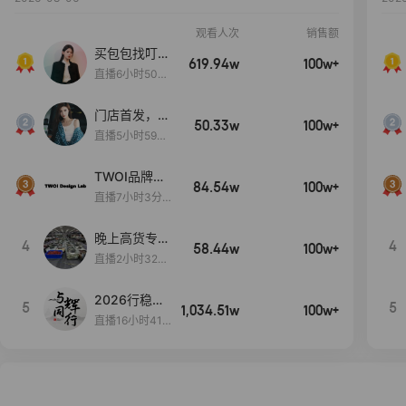
观看人次
销售额
买包包找叮
619.94w
100w+
当,一折购！
直播6小时50分
17秒
门店首发，秋
50.33w
100w+
款大上新！！
直播5小时59分
26秒
TWOI品牌直
84.54w
100w+
播间新款上
直播7小时3分5
新！！！
9秒
晚上高货专场
4
4
58.44w
100w+
大放漏
直播2小时32分
42秒
2026行稳致
5
5
1,034.51w
100w+
远
直播16小时41
分3秒