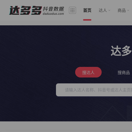
首页
达人
商品
达多
搜达人
搜商品