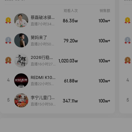
观看人次
销售额
蔡磊破冰驿站
86.35w
100w+
直播间好物分
直播7小时34分
享
3秒
舅妈来了
79.20w
100w+
直播2小时50分
53秒
2026行稳致
1,020.03w
100w+
远
直播16小时27
分18秒
REDMI K100
4
4
61.88w
100w+
Pro系列新品
直播22小时55
手机预约开
分37秒
启！
李宁儿童门店
5
5
347.11w
100w+
爆款赤兔8pr
直播15小时59
o终于有货
分52秒
了，全网销冠
刷新历史底价