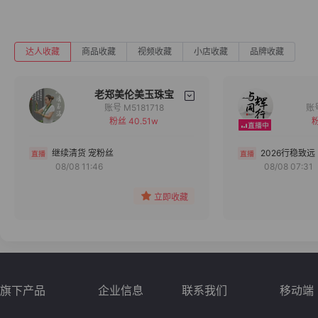
达人收藏
商品收藏
视频收藏
小店收藏
品牌收藏
老郑美伦美玉珠宝
账号 M5181718
粉丝 40.51w
粉
备注
分组
继续清货 宠粉丝
2026行稳致远
08/08 11:46
08/08 07:31
收藏
立即收藏
旗下产品
企业信息
联系我们
移动端