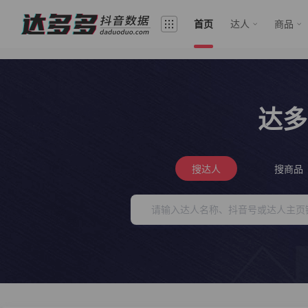
首页
达人
商品
达多
搜达人
搜商品