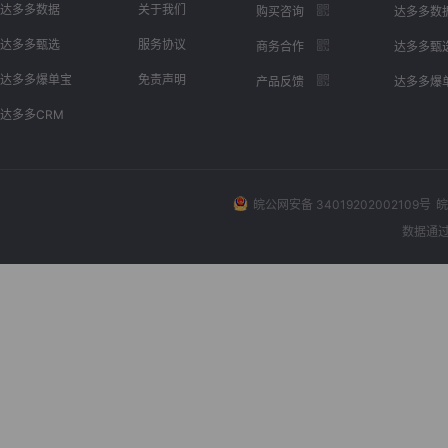
达多多数据
关于我们
购买咨询
达多多数
达多多甄选
服务协议
商务合作
达多多甄
达多多爆单宝
免责声明
产品反馈
达多多爆
达多多CRM
皖公网安备 34019202002109号
皖
数据通