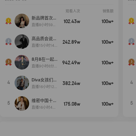
观看人次
销售额
新品牌首次大
102.43w
100w+
上新
直播8小时59分
7秒
高品质会说
242.89w
100w+
话….
直播15小时14
分50秒
8月8在一起
942.49w
100w+
生日献礼盛典
直播9小时6分1
2秒
Diva女孩们集
4
4
382.24w
100w+
合啦~意大利
直播16小时12
料特产来啦！
分
维密中国十周
5
5
175.08w
100w+
年 与你如此
直播16小时48
闪耀 抖音超
分34秒
级品牌日