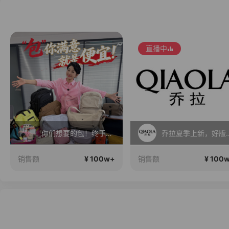
直播中
你们想要的包！终于来了！包你满意！
乔拉夏季上新
¥ 100w+
¥ 100
销售额
销售额