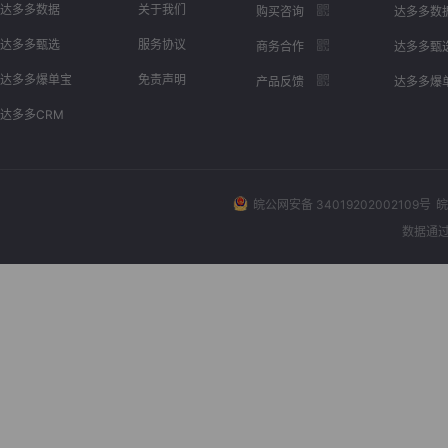
达多多数据
关于我们
购买咨询
达多多数
达多多甄选
服务协议
商务合作
达多多甄
达多多爆单宝
免责声明
产品反馈
达多多爆
达多多CRM
皖公网安备 34019202002109号
皖
数据通