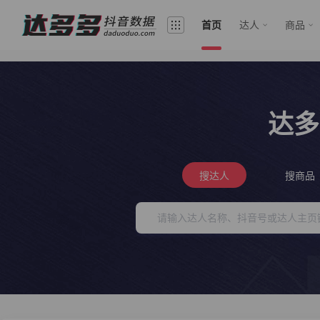
首页
达人
商品
达多
搜达人
搜商品