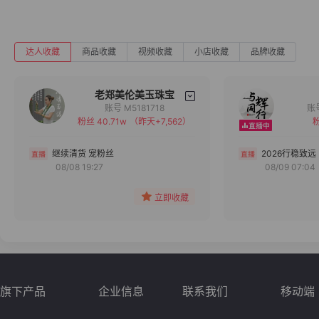
达人收藏
商品收藏
视频收藏
小店收藏
品牌收藏
老郑美伦美玉珠宝
账号 M5181718
粉丝 40.71w
（昨天+7,562）
粉
备注
分组
继续清货 宠粉丝
2026行稳致远
08/08 19:27
08/09 07:04
收藏
立即收藏
旗下产品
企业信息
联系我们
移动端