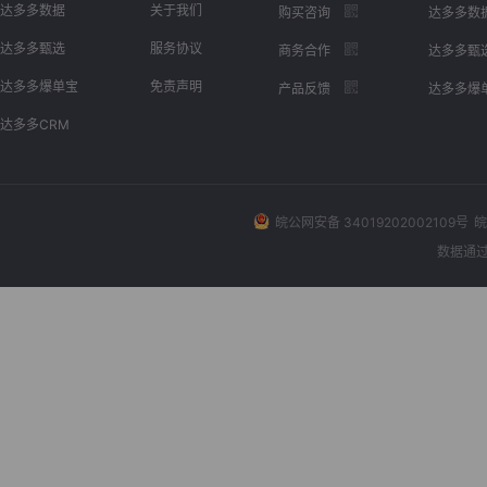
达多多数据
关于我们
购买咨询
达多多数
达多多甄选
服务协议
商务合作
达多多甄
达多多爆单宝
免责声明
产品反馈
达多多爆
达多多CRM
皖公网安备 34019202002109号
皖
数据通