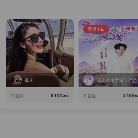
直播中
聊天
云上
¥ 100w+
¥ 100
销售额
销售额