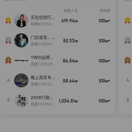
观看人次
销售额
买包包找叮
619.94w
100w+
当,一折购！
直播6小时50分
17秒
门店首发，秋
50.33w
100w+
款大上新！！
直播5小时59分
26秒
TWOI品牌直
84.54w
100w+
播间新款上
直播7小时3分5
新！！！
9秒
晚上高货专场
4
4
58.44w
100w+
大放漏
直播2小时32分
42秒
2026行稳致
5
5
1,034.51w
100w+
远
直播16小时41
分3秒