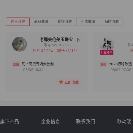
达人收藏
商品收藏
视频收藏
小店收藏
品牌收藏
老郑美伦美玉珠宝
账号 M5181718
粉丝 39.99w
（昨天+1,112）
粉
备注
分组
晚上高货专场大放漏
2026行稳致远
08/06 19:34
08/07 07:06
收藏
立即收藏
旗下产品
企业信息
联系我们
移动端