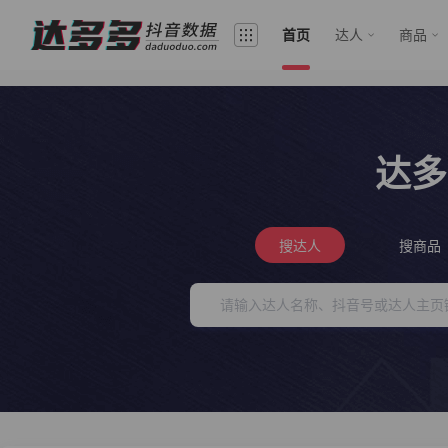
首页
达人
商品
达多
搜达人
搜商品