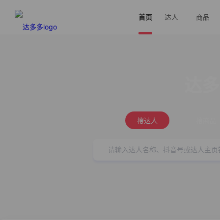
首页
达人
商品
达多
搜达人
搜商品