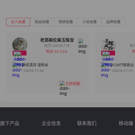
达人收藏
商品收藏
视频收藏
小店收藏
品牌收藏
老郑美伦美玉珠宝
账号 M5181718
粉丝 40.42w
粉
备注
分组
继续清货 宠粉丝
2026行稳致远
08/08 11:46
08/08 07:31
收藏
立即收藏
旗下产品
企业信息
联系我们
移动端