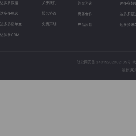
达多多数据
关于我们
购买咨询
达多多数
达多多甄选
服务协议
商务合作
达多多甄
达多多爆单宝
免责声明
产品反馈
达多多爆
达多多CRM
皖公网安备 34019202002109号
皖
数据通