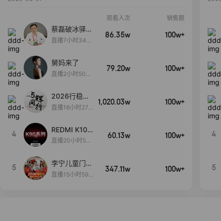
观看人次
销售额
蔡磊破冰驿站
86.35w
100w+
直播间好物分
直播7小时34分
享
3秒
舅妈来了
79.20w
100w+
直播2小时50分
53秒
2026行稳致
1,020.03w
100w+
远
直播16小时27
分18秒
REDMI K100
4
4
60.13w
100w+
Pro系列新品
直播20小时50
手机预约开
分55秒
启！
李宁儿童门店
5
5
347.11w
100w+
爆款赤兔8pr
直播15小时59
o终于有货
分52秒
了，全网销冠
刷新历史底价