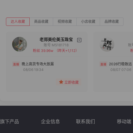
达人收藏
商品收藏
视频收藏
小店收藏
品牌收藏
老郑美伦美玉珠宝
账号 M5181718
粉丝 39.96w
（昨天+1,112）
粉
备注
分组
晚上高货专场大放漏
2026行稳致远
08/06 19:34
08/07 07:06
收藏
立即收藏
旗下产品
企业信息
联系我们
移动端