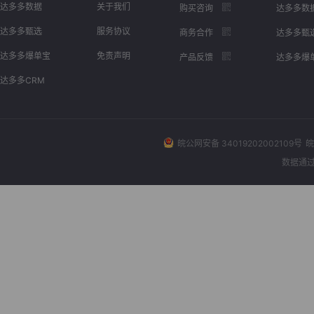
达多多数据
关于我们
购买咨询
达多多数
达多多甄选
服务协议
商务合作
达多多甄
达多多爆单宝
免责声明
产品反馈
达多多爆
达多多CRM
皖公网安备 34019202002109号
皖
数据通