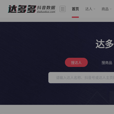
首页
达人
商品
达多
搜达人
搜商品