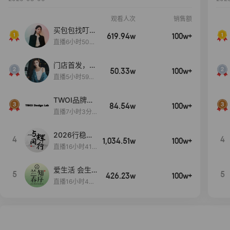
观看人次
销售额
买包包找叮
619.94w
100w+
当,一折购！
直播6小时50分
17秒
门店首发，秋
50.33w
100w+
款大上新！！
直播5小时59分
26秒
TWOI品牌直
84.54w
100w+
播间新款上
直播7小时3分5
新！！！
9秒
2026行稳致
4
4
1,034.51w
100w+
远
直播16小时41
分3秒
爱生活 会生
5
5
426.23w
100w+
活
直播16小时45
分48秒