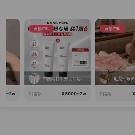
直播中
直播中
中国网韩束男士专场！男士小白泥洗面奶，更适合中国男人肤质！
毛戈平眼影310两
¥ 5000~2w
¥ 5000~
销售额
销售额